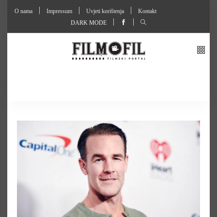
O nama
Impressum
Uvjeti korištenja
Kontakt
DARK MODE