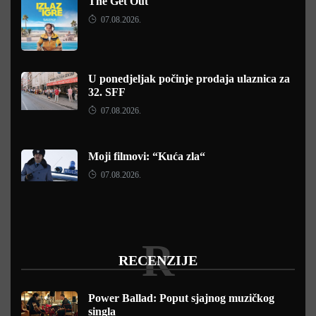
The Get Out
07.08.2026.
U ponedjeljak počinje prodaja ulaznica za
32. SFF
07.08.2026.
Moji filmovi: “Kuća zla“
07.08.2026.
R
RECENZIJE
Power Ballad: Poput sjajnog muzičkog
singla