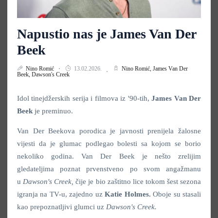
Napustio nas je James Van Der
Beek
Nino Romić
13.02.2026.
Nino Romić,
James Van Der
Beek,
Dawson's Creek
Idol tinejdžerskih serija i filmova iz '90-tih,
James Van Der
Beek
je preminuo.
Van Der Beekova porodica je javnosti prenijela žalosne
vijesti da je glumac podlegao bolesti sa kojom se borio
nekoliko godina. Van Der Beek je nešto zrelijim
gledateljima poznat prvenstveno po svom angažmanu
u
Dawson's Creek,
čije je bio zaštitno lice tokom šest sezona
igranja na TV-u, zajedno uz
Katie Holmes.
Oboje su stasali
kao prepoznatljivi glumci uz
Dawson's Creek.