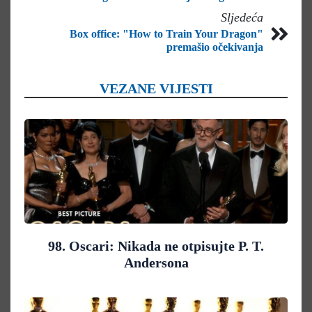
Sljedeća
Box office: "How to Train Your Dragon"
premašio očekivanja
VEZANE VIJESTI
98. Oscari: Nikada ne otpisujte P. T.
Andersona