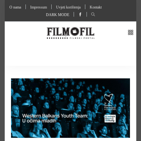
O nama
Impressum
Uvjeti korištenja
Kontakt
DARK MODE