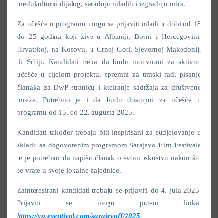
međukulturni dijalog, saradnju mladih i izgradnju mira.
Za učešće u programu mogu se prijaviti mladi u dobi od 18
do 25 godina koji žive u Albaniji, Bosni i Hercegovini,
Hrvatskoj, na Kosovu, u Crnoj Gori, Sjevernoj Makedoniji
ili Srbiji. Kandidati treba da budu motivirani za aktivno
učešće u cijelom projektu, spremni za timski rad, pisanje
članaka za DwP stranicu i kreiranje sadržaja za društvene
mreže. Potrebno je i da budu dostupni za učešće u
programu od 15. do 22. augusta 2025.
Kandidati također trebaju biti inspirisani za sudjelovanje u
skladu sa dogovorenim programom Sarajevo Film Festivala
te je potrebno da napišu članak o svom iskustvu nakon što
se vrate u svoje lokalne zajednice.
Zainteresirani kandidati trebaju se prijaviti do 4. jula 2025.
Prijaviti se mogu putem linka:
https://vp.eventival.com/sarajevoff/2025