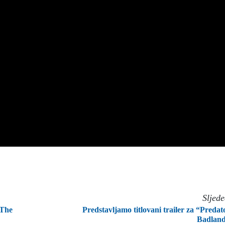
Sljed
 The
Predstavljamo titlovani trailer za “Predat
Badland