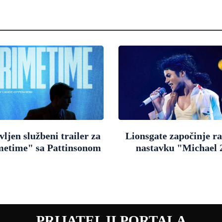
ljen službeni trailer za
Lionsgate započinje r
metime" sa Pattinsonom
nastavku "Michael 
PRIJATELJI PORTALA