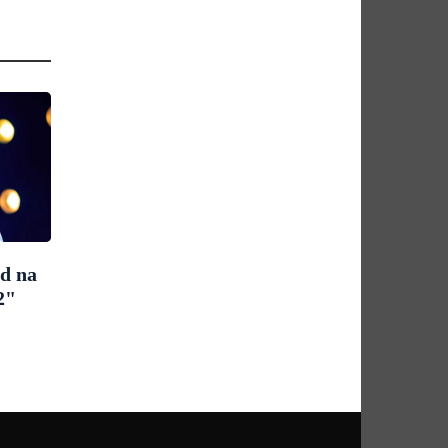
ad na
2"