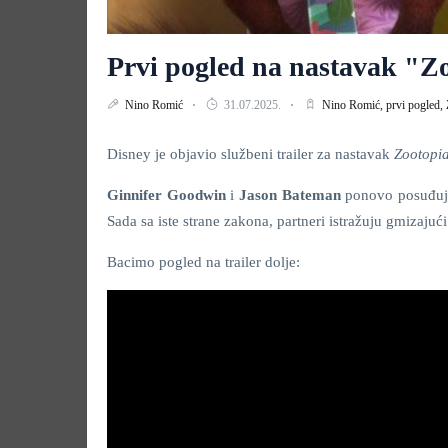
Prvi pogled na nastavak "Zo
Nino Romić
31.07.2025.
Nino Romić,
prvi pogled,
Disney je objavio službeni trailer za nastavak
Zootopia
Ginnifer Goodwin
i
Jason Bateman
ponovo posuđuju 
Sada sa iste strane zakona, partneri istražuju gmizajuć
Bacimo pogled na trailer dolje: