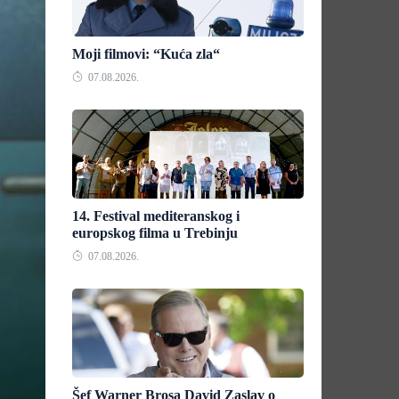
Moji filmovi: “Kuća zla“
07.08.2026.
14. Festival mediteranskog i
europskog filma u Trebinju
07.08.2026.
Šef Warner Brosa David Zaslav o