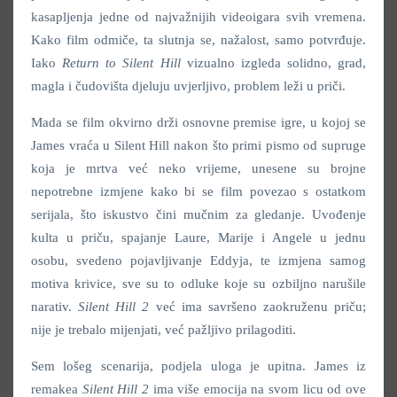
kasapljenja jedne od najvažnijih videoigara svih vremena.
Kako film odmiče, ta slutnja se, nažalost, samo potvrđuje.
Iako
Return to Silent Hill
vizualno izgleda solidno, grad,
magla i čudovišta djeluju uvjerljivo, problem leži u priči.
Mada se film okvirno drži osnovne premise igre, u kojoj se
James vraća u Silent Hill nakon što primi pismo od supruge
koja je mrtva već neko vrijeme, unesene su brojne
nepotrebne izmjene kako bi se film povezao s ostatkom
serijala, što iskustvo čini mučnim za gledanje. Uvođenje
kulta u priču, spajanje Laure, Marije i Angele u jednu
osobu, svedeno pojavljivanje Eddyja, te izmjena samog
motiva krivice, sve su to odluke koje su ozbiljno narušile
narativ.
Silent Hill 2
već ima savršeno zaokruženu priču;
nije je trebalo mijenjati, već pažljivo prilagoditi.
Sem lošeg scenarija, podjela uloga je upitna. James iz
remakea
Silent Hill 2
ima više emocija na svom licu od ove