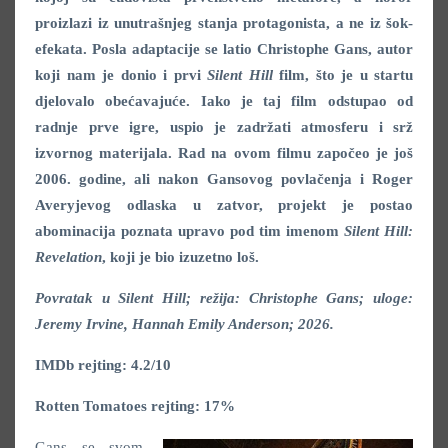
proizlazi iz unutrašnjeg stanja protagonista, a ne iz šok-
efekata. Posla adaptacije se latio Christophe Gans, autor
koji nam je donio i prvi
Silent Hill
film, što je u startu
djelovalo obećavajuće. Iako je taj film odstupao od
radnje prve igre, uspio je zadržati atmosferu i srž
izvornog materijala. Rad na ovom filmu započeo je još
2006. godine, ali nakon Gansovog povlačenja i Roger
Averyjevog odlaska u zatvor, projekt je postao
abominacija poznata upravo pod tim imenom
Silent Hill:
Revelation
, koji je bio izuzetno loš.
Povratak u Silent Hill; režija: Christophe Gans; uloge:
Jeremy Irvine
,
Hannah Emily Anderson
; 2026.
IMDb rejting: 4.2/10
Rotten Tomatoes rejting: 17%
Gans se svom