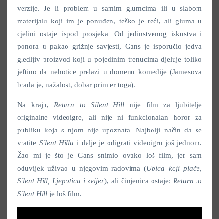
verzije. Je li problem u samim glumcima ili u slabom
materijalu koji im je ponuđen, teško je reći, ali gluma u
cjelini ostaje ispod prosjeka. Od jedinstvenog iskustva i
ponora u pakao grižnje savjesti, Gans je isporučio jedva
gledljiv proizvod koji u pojedinim trenucima djeluje toliko
jeftino da nehotice prelazi u domenu komedije (Jamesova
brada je, nažalost, dobar primjer toga).
Na kraju,
Return to Silent Hill
nije film za ljubitelje
originalne videoigre, ali nije ni funkcionalan horor za
publiku koja s njom nije upoznata. Najbolji način da se
vratite
Silent Hillu
i dalje je odigrati videoigru još jednom.
Žao mi je što je Gans snimio ovako loš film, jer sam
oduvijek uživao u njegovim radovima (
Ubica koji plače,
Silent Hill, Ljepotica i zvijer
), ali činjenica ostaje:
Return to
Silent Hill
je loš film.