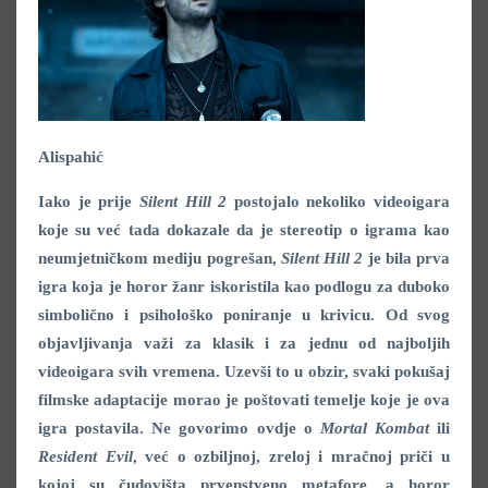
Alispahić
Iako je prije
Silent Hill 2
postojalo nekoliko videoigara
koje su već tada dokazale da je stereotip o igrama kao
neumjetničkom mediju pogrešan,
Silent Hill 2
je bila prva
igra koja je horor žanr iskoristila kao podlogu za duboko
simbolično i psihološko poniranje u krivicu. Od svog
objavljivanja važi za klasik i za jednu od najboljih
videoigara svih vremena. Uzevši to u obzir, svaki pokušaj
filmske adaptacije morao je poštovati temelje koje je ova
igra postavila. Ne govorimo ovdje o
Mortal Kombat
ili
Resident Evil
, već o ozbiljnoj, zreloj i mračnoj priči u
kojoj su čudovišta prvenstveno metafore, a horor