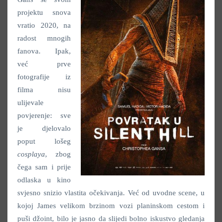
projektu snova
vratio 2020, na
radost mnogih
fanova. Ipak,
već prve
fotografije iz
filma nisu
ulijevale
povjerenje: sve
je djelovalo
poput lošeg
cosplaya
, zbog
čega sam i prije
odlaska u kino
svjesno snizio vlastita očekivanja. Već od uvodne scene, u
kojoj James velikom brzinom vozi planinskom cestom i
puši džoint, bilo je jasno da slijedi bolno iskustvo gledanja