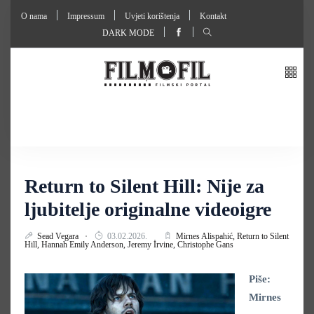
O nama
Impressum
Uvjeti korištenja
Kontakt
DARK MODE
Return to Silent Hill: Nije za
ljubitelje originalne videoigre
Sead Vegara
03.02.2026.
Mirnes Alispahić,
Return to Silent
Hill,
Hannah Emily Anderson,
Jeremy Irvine,
Christophe Gans
Piše:
Mirnes