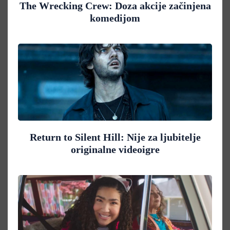
The Wrecking Crew: Doza akcije začinjena
komedijom
Return to Silent Hill: Nije za ljubitelje
originalne videoigre