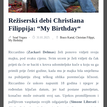
Režiserski debi Christiana
Filippija: “My Birthday“
Sead Vegara
31.01.2025.
Braco Kartal,
Christian Filippi,
My Birthday
Riccardino (
Zackari Delmas
) želi ponovo vidjeti svoju
majku, pod svaku cijenu. Svim srcem je želi vidjeti da čak
prijeti da će se baciti s krova udomiteljske kuće u koju su ga
primili prije četiri godine, kada mu je majka bila smještena
na psihijatriju zbog teškog oblika poremećaja ličnosti.
Riccardino će uskoro napuniti 18 godina i njegov je
rođendan ključan datum, jer kad postane punoljetan,
konačno može ostvariti svoj san. Uprkos promišljenom i
pažljivom vaspitanju svojih odgajatelja (
Simone Liberati
i