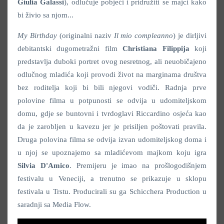
Giulia Galassi
), odlučuje pobjeći i pridružiti se majci kako
bi živio sa njom...
My Birthday
(originalni naziv
Il mio compleanno
) je dirljivi
debitantski dugometražni film
Christiana Filippija
koji
predstavlja duboki portret ovog nesretnog, ali neuobičajeno
odlučnog mladića koji provodi život na marginama društva
bez roditelja koji bi bili njegovi vodiči. Radnja prve
polovine filma u potpunosti se odvija u udomiteljskom
domu, gdje se buntovni i tvrdoglavi Riccardino osjeća kao
da je zarobljen u kavezu jer je prisiljen poštovati pravila.
Druga polovina filma se odvija izvan udomiteljskog doma i
u njoj se upoznajemo sa mladićevom majkom koju igra
Silvia D'Amico
. Premijeru je imao na prošlogodišnjem
festivalu u Veneciji, a trenutno se prikazuje u sklopu
festivala u Trstu. Producirali su ga Schicchera Production u
saradnji sa Media Flow.