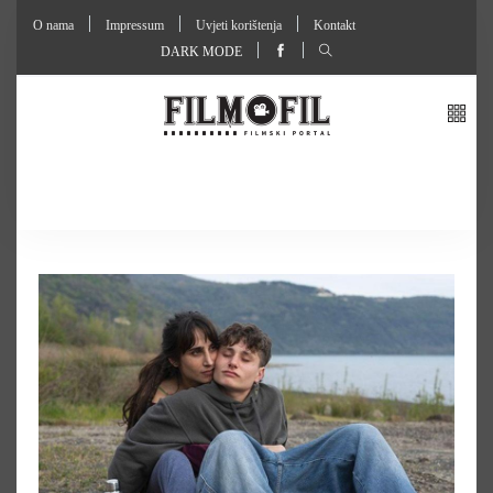
O nama
Impressum
Uvjeti korištenja
Kontakt
DARK MODE