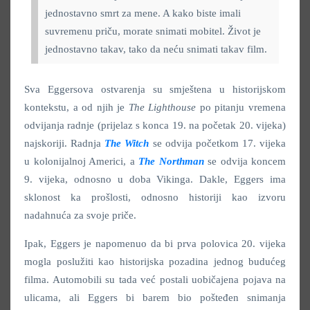
jednostavno smrt za mene. A kako biste imali
suvremenu priču, morate snimati mobitel. Život je
jednostavno takav, tako da neću snimati takav film.
Sva Eggersova ostvarenja su smještena u historijskom
kontekstu, a od njih je
The Lighthouse
po pitanju vremena
odvijanja radnje (prijelaz s konca 19. na početak 20. vijeka)
najskoriji. Radnja
The Witch
se odvija početkom 17. vijeka
u kolonijalnoj Americi, a
The Northman
se odvija koncem
9. vijeka, odnosno u doba Vikinga. Dakle, Eggers ima
sklonost ka prošlosti, odnosno historiji kao izvoru
nadahnuća za svoje priče.
Ipak, Eggers je napomenuo da bi prva polovica 20. vijeka
mogla poslužiti kao historijska pozadina jednog budućeg
filma. Automobili su tada već postali uobičajena pojava na
ulicama, ali Eggers bi barem bio pošteđen snimanja