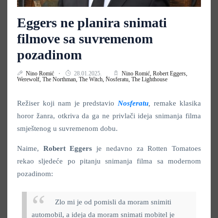
Eggers ne planira snimati
filmove sa suvremenom
pozadinom
Nino Romić
28.01.2025.
Nino Romić,
Robert Eggers,
Werewolf,
The Northman,
The Witch,
Nosferatu,
The Lighthouse
Režiser koji nam je predstavio
Nosferatu
,
remake klasika
horor žanra, otkriva da ga ne privlači ideja snimanja filma
smještenog u suvremenom dobu.
Naime,
Robert Eggers
je nedavno za Rotten Tomatoes
rekao sljedeće po pitanju snimanja filma sa modernom
pozadinom:
Zlo mi je od pomisli da moram snimiti
automobil, a ideja da moram snimati mobitel je