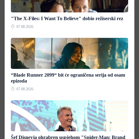
"The X-Files: I Want To Believe" dobio režiserski rez
07.08.2026.
“Blade Runner 2099“ bit će ograničena serija od osam
epizoda
07.08.2026.
Šef Disneyja ohrabren uspjehom "Spider-Man: Brand