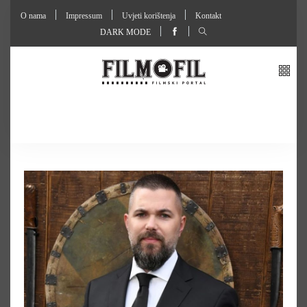
O nama
Impressum
Uvjeti korištenja
Kontakt
DARK MODE