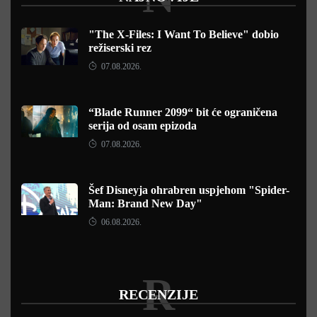
"The X-Files: I Want To Believe" dobio
režiserski rez
07.08.2026.
“Blade Runner 2099“ bit će ograničena
serija od osam epizoda
07.08.2026.
Šef Disneyja ohrabren uspjehom "Spider-
Man: Brand New Day"
06.08.2026.
R
RECENZIJE