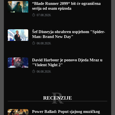
“Blade Runner 2099“ bit će ograničena
serija od osam epizoda
07.08.2026.
Šef Disneyja ohrabren uspjehom "Spider-
Man: Brand New Day"
06.08.2026.
David Harbour je ponovo Djeda Mraz u
"Violent Night 2"
06.08.2026.
R
RECENZIJE
Power Ballad: Poput sjajnog muzičkog