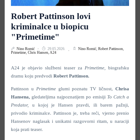
Robert Pattinson lovi
kriminalce u biopicu
"Primetime"
Nino Romić
29.05.2026.
Nino Romić,
Robert Pattinson,
Primetime,
Chris Hansen,
A24
A24 je objavio službeni teaser za
Primetime,
biografsku
dramu koju predvodi
Robert Pattinson.
Pattinson u
Primetime
glumi poznatu TV ličnost,
Chrisa
Hansena,
gledateljima najpoznatijem po emisiji
To Catch a
Predator,
u kojoj je Hansen pravdi, ili barem pažnji,
privodio kriminalce. Pattinson je, treba reći, vjerno prenio
Hansenov naglasak i unikatni razgovorni ritam, u naraciji
koja prati teaser.