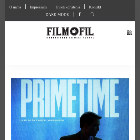
O nama
Impressum
Uvjeti korištenja
Kontakt
DARK MODE