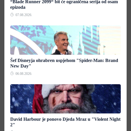
“Blade Runner 2099“ bit će ograničena serija od osam
epizoda
07.08.2026.
Šef Disneyja ohrabren uspjehom "Spider-Man: Brand
New Day"
06.08.2026.
David Harbour je ponovo Djeda Mraz u "Violent Night
2"