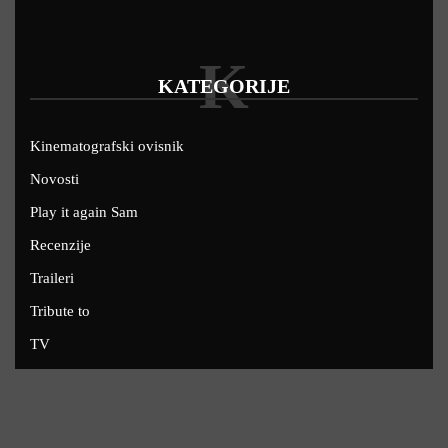
K
KATEGORIJE
Kinematografski ovisnik
Novosti
Play it again Sam
Recenzije
Traileri
Tribute to
TV
U kinima
Uskoro