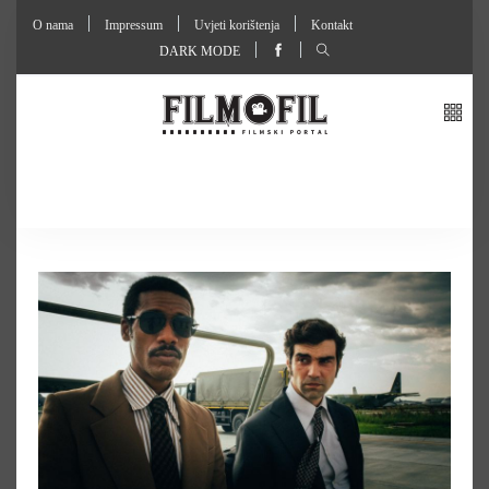
O nama
Impressum
Uvjeti korištenja
Kontakt
DARK MODE