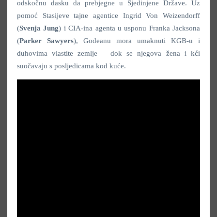
odskočnu dasku da prebjegne u Sjedinjene Države. Uz
pomoć Stasijeve tajne agentice Ingrid Von Weizendorff
(
Svenja Jung
) i CIA-ina agenta u usponu Franka Jacksona
(
Parker Sawyers
), Godeanu mora umaknuti KGB-u i
duhovima vlastite zemlje – dok se njegova žena i kći
suočavaju s posljedicama kod kuće.