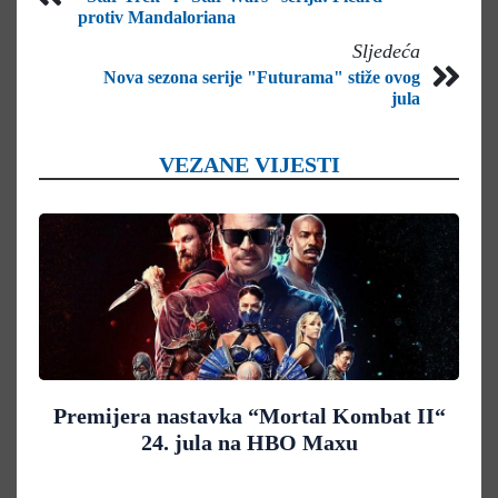
protiv Mandaloriana
Sljedeća
Nova sezona serije "Futurama" stiže ovog
jula
VEZANE VIJESTI
Premijera nastavka “Mortal Kombat II“
24. jula na HBO Maxu