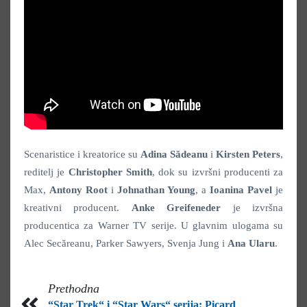
Scenaristice i kreatorice su
Adina Sădeanu
i
Kirsten Peters
,
reditelj je
Christopher Smith
, dok su izvršni producenti za
Max,
Antony Root
i
Johnathan Young
, a
Ioanina Pavel
je
kreativni producent.
Anke Greifeneder
je izvršna
producentica za Warner TV serije. U glavnim ulogama su
Alec Secăreanu, Parker Sawyers, Svenja Jung i
Ana Ularu
.
Prethodna
“Star Trek“ i “Star Wars“ serija: Picard