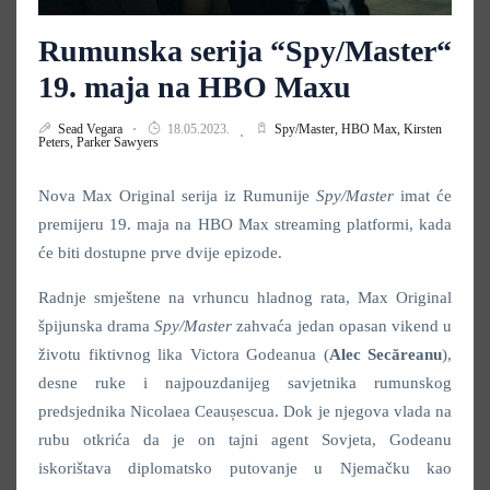
Rumunska serija “Spy/Master“
19. maja na HBO Maxu
Sead Vegara
18.05.2023.
Spy/Master,
HBO Max,
Kirsten
Peters,
Parker Sawyers
Nova Max Original serija iz Rumunije
Spy/Master
imat će
premijeru 19. maja
na HBO Max streaming platformi, kada
će biti dostupne prve dvije epizode.
Radnje smještene na vrhuncu hladnog rata, Max Original
špijunska drama
Spy/Master
zahvaća jedan opasan vikend u
životu fiktivnog lika Victora Godeanua (
Alec Secăreanu
),
desne ruke i najpouzdanijeg savjetnika rumunskog
predsjednika Nicolaea Ceaușescua. Dok je njegova vlada na
rubu otkrića da je on tajni agent Sovjeta, Godeanu
iskorištava diplomatsko putovanje u Njemačku kao