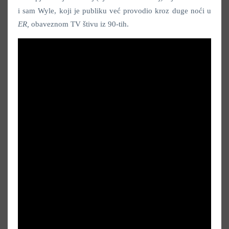
i sam Wyle, koji je publiku već provodio kroz duge noći u
ER,
obaveznom TV štivu iz 90-tih.