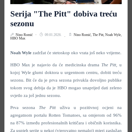
Serija "The Pitt" dobiva treću
sezonu
Nino Romić
09.01.2026.
Nino Romić,
The Pitt,
Noah Wyle,
HBO Max
Noah Wyle
zadržat će stetoskop oko vrata još neko vrijeme.
HBO Max je najavio da će medicinska drama
The Pitt,
u
kojoj Wyle glumi doktora u urgentnom centru, dobiti treću
sezonu. Bit će da je prva sezona privukla dovoljno publike
tokom svog debija da je HBO mogao unaprijed dati zeleno
svjetlo za još jednu sezonu.
Prva sezona
The Pitt
uživa u pozitivnoj ocjeni na
agregatnom portalu Rotten Tomatoes, sa omjerom od 96%
na 87% između profesionalnih kritičara i običnih korisnika.
Za uspjeh serije u nekoj (vjerovatno nemaloj) mjeri zaslužan