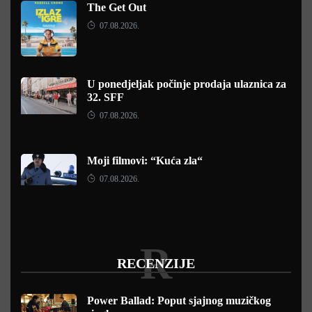
The Get Out
07.08.2026.
U ponedjeljak počinje prodaja ulaznica za
32. SFF
07.08.2026.
Moji filmovi: “Kuća zla“
07.08.2026.
R
RECENZIJE
Power Ballad: Poput sjajnog muzičkog