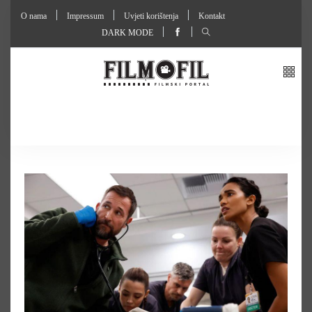
O nama
Impressum
Uvjeti korištenja
Kontakt
DARK MODE