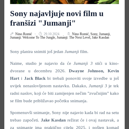
Sony najavljuje novi film u
franšizi "Jumanji"
Nino Romić
29.10.2024.
Nino Romić,
Sony,
Jumanji,
Jumanji: Welcome To The Jungle,
Jumanji: The Next Level,
Jake Kasdan
Sony planira snimiti još jedan
Jumanji
film.
Naime, studio je najavio da će
Jumanji 3
stići u kino-
dvorane u decembru 2026.
Dwayne Johnson, Kevin
Hart
i
Jack Black
bi trebali ponoviti svoje izvedbe u još
uvijek nenaslovljenom nastavku. Dakako,
Jumanji 3
je tek
radni naslov, koji će biti zamijenjen nečim "zvučnijim" kako
se film bude približavao početku snimanja.
Spomenuvši snimanje, Sony nije najavio kada bi rad na setu
trebao započeti.
Jake Kasdan
režirat će i ovaj nastavak, a
za snimanje ima praktično cijelu 2025. i pošten komad