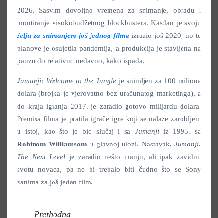
2026. Sasvim dovoljno vremena za snimanje, obradu i
montiranje visokobudžetnog blockbustera. Kasdan je svoju
želju za snimanjem još jednog filma
izrazio još 2020, no te
planove je osujetila pandemija, a produkcija je stavljena na
pauzu do relativno nedavno, kako ispada.
Jumanji: Welcome to the Jungle
je snimljen za 100 miliona
dolara (brojka je vjerovatno bez uračunatog marketinga), a
do kraja igranja 2017. je zaradio gotovo milijardu dolara.
Premisa filma je pratila igrače igre koji se nalaze zarobljeni
u istoj, kao što je bio slučaj i sa
Jumanji
iz 1995. sa
Robinom Williamsom
u glavnoj ulozi. Nastavak,
Jumanji:
The Next Level
je zaradio nešto manju, ali ipak zavidnu
svotu novaca, pa ne bi trebalo biti čudno što se Sony
zanima za još jedan film.
Prethodna