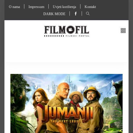
O nama
Impressum
Uvjeti korištenja
Kontakt
DARK MODE