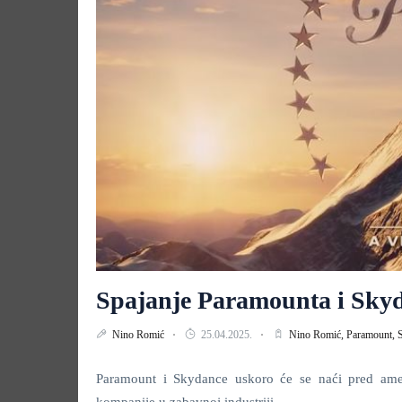
Spajanje Paramounta i Skyd
Nino Romić
25.04.2025.
Nino Romić,
Paramount,
Paramount i Skydance uskoro će se naći pred amer