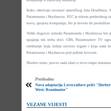
kompanije u zabavnoj industriji.
Kako otkrivaju novinari američkog lista Deadlinea, 
Paramounta i Skydancea. FCC je tokom prethodnog raz
novu, spojenu kompaniju, što je dovelo do produžene
Veliki dogovor između Paramounta i Skydancea bio je u
spajanja tek treba doći. CBS, Paramountov TV ogra
emitiranje koju izdaju savezni organi i koja sada 
Paramounta i Skydancea pod jednim krovom.
Shodno tome, proces sada ulazi u novu etapu maratona,
Prethodna
Nova adaptacija Lovecraftove priče "Herber
West: Reanimator"
VEZANE VIJESTI