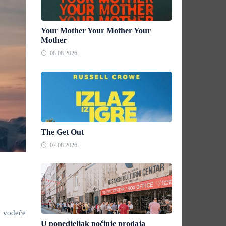
Your Mother Your Mother Your
Mother
08.08.2026.
The Get Out
07.08.2026.
e vodeće
U ponedjeljak počinje prodaja