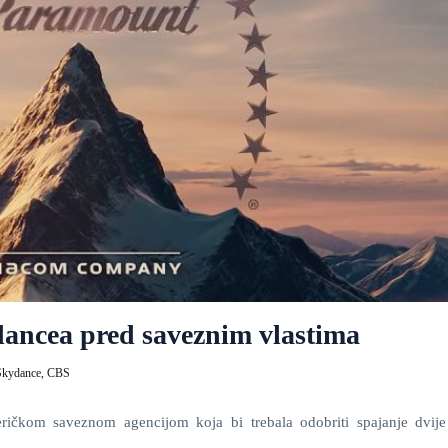
ancea pred saveznim vlastima
Skydance,
CBS
ičkom saveznom agencijom koja bi trebala odobriti spajanje dvij