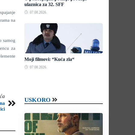
ulaznica za 32. SFF
spajanje
07.08.2026.
grama na
do samog
cencu za
elemente
Moji filmovi: “Kuća zla“
07.08.2026.
eća
USKORO
 na
ici