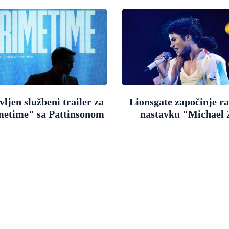
ljen službeni trailer za
Lionsgate započinje r
metime" sa Pattinsonom
nastavku "Michael 