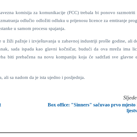
Savezna komisija za komunikacije (FCC) trebala bi ponovo razmotriti 
matranja odlučio odložiti odluku u prijenosu licence za emtiranje pro
 stanke u samom procesu spajanja.
 žiži pažnje i izvještavanja u zabavnoj industriji prošle godine, ali 
nak, sada ispada kao glavni kočničar, budući da ova mreža ima li
treba biti prebačena na novu kompaniju koja će sadržati sve glavne 
 ali sa nadom da je ista ujedno i posljednja.
Sljed
t
Box office: "Sinners" sačuvao prvo mjesto
ljestv