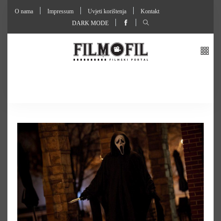
O nama
Impressum
Uvjeti korištenja
Kontakt
DARK MODE