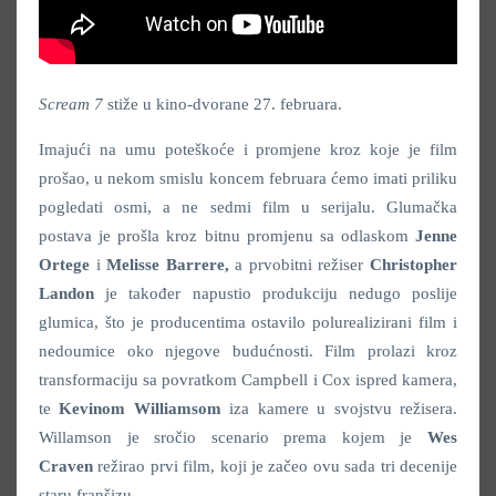
Scream 7
stiže u kino-dvorane 27. februara.
Imajući na umu poteškoće i promjene kroz koje je film
prošao, u nekom smislu koncem februara ćemo imati priliku
pogledati osmi, a ne sedmi film u serijalu. Glumačka
postava je prošla kroz bitnu promjenu sa odlaskom
Jenne
Ortege
i
Melisse Barrere,
a prvobitni režiser
Christopher
Landon
je također napustio produkciju nedugo poslije
glumica, što je producentima ostavilo polurealizirani film i
nedoumice oko njegove budućnosti. Film prolazi kroz
transformaciju sa povratkom Campbell i Cox ispred kamera,
te
Kevinom Williamsom
iza kamere u svojstvu režisera.
Willamson je sročio scenario prema kojem je
Wes
Craven
režirao prvi film, koji je začeo ovu sada tri decenije
staru franšizu.