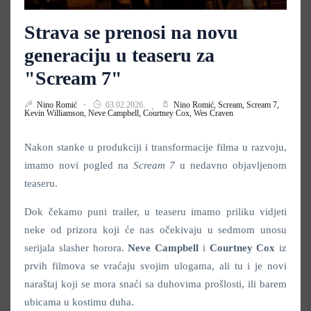
Strava se prenosi na novu
generaciju u teaseru za
"Scream 7"
Nino Romić
03.02.2026.
Nino Romić,
Scream,
Scream 7,
Kevin Williamson,
Neve Campbell,
Courtney Cox,
Wes Craven
Nakon stanke u produkciji i transformacije filma u razvoju,
imamo novi pogled na
Scream 7
u nedavno objavljenom
teaseru.
Dok čekamo puni trailer, u teaseru imamo priliku vidjeti
neke od prizora koji će nas očekivaju u sedmom unosu
serijala slasher horora.
Neve Campbell
i
Courtney Cox
iz
prvih filmova se vraćaju svojim ulogama, ali tu i je novi
naraštaj koji se mora snaći sa duhovima prošlosti, ili barem
ubicama u kostimu duha.