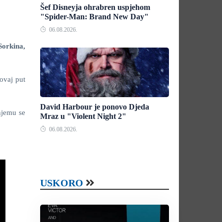
Šef Disneyja ohrabren uspjehom
"Spider-Man: Brand New Day"
06.08.2026.
orkina,
ovaj put
David Harbour je ponovo Djeda
njemu se
Mraz u "Violent Night 2"
06.08.2026.
USKORO