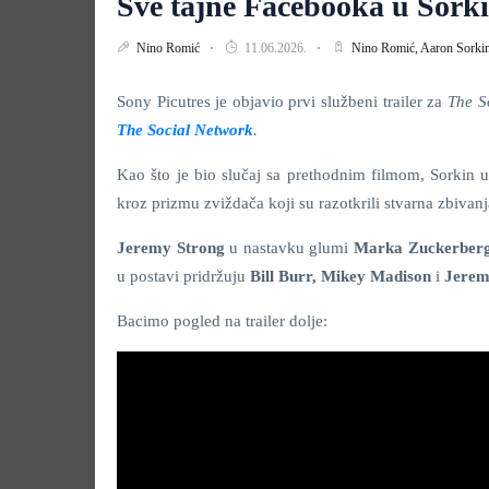
Sve tajne Facebooka u Sor
Nino Romić
11.06.2026.
Nino Romić,
Aaron Sorki
Sony Picutres je objavio prvi službeni trailer za
The S
The Social Network
.
Kao što je bio slučaj sa prethodnim filmom, Sorkin 
kroz prizmu zviždača koji su razotkrili stvarna zbiva
Jeremy Strong
u nastavku glumi
Marka Zuckerber
u postavi pridržuju
Bill Burr, Mikey Madison
i
Jerem
Bacimo pogled na trailer dolje: