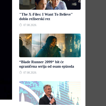
"The X-Files: I Want To Believe"
dobio režiserski rez
07.08.2026.
“Blade Runner 2099“ bit će
ograničena serija od osam epizoda
07.08.2026.