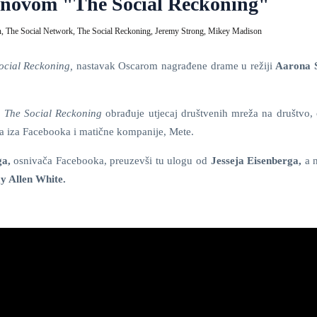
kinovom "The Social Reckoning"
n,
The Social Network,
The Social Reckoning,
Jeremy Strong,
Mikey Madison
ocial Reckoning,
nastavak Oscarom nagrađene drame u režiji
Aarona S
u
The Social Reckoning
obrađuje utjecaj društvenih mreža na društvo, 
nja iza Facebooka i matične kompanije, Mete.
ga,
osnivača Facebooka, preuzevši tu ulogu od
Jesseja Eisenberga,
a 
y Allen White.