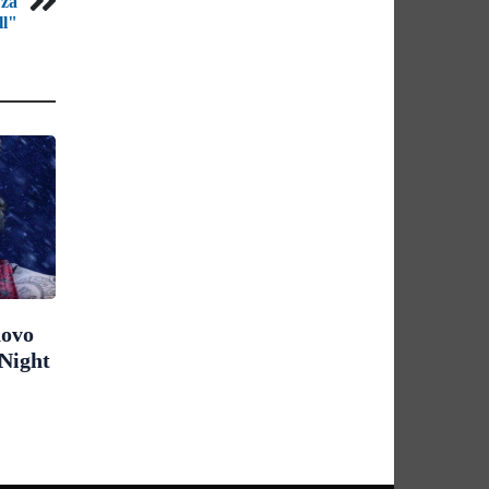
 za
ll"
novo
Night