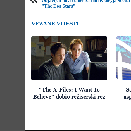
Objavljen novi trailer za film Ridleyja Scotta
"The Dog Stars"
VEZANE VIJESTI
"The X-Files: I Want To
Š
Believe" dobio režiserski rez
us