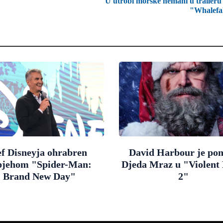
U utrobi morske nemani u traileru
"Whalefa
ef Disneyja ohrabren
David Harbour je po
pjehom "Spider-Man:
Djeda Mraz u "Violent 
Brand New Day"
2"