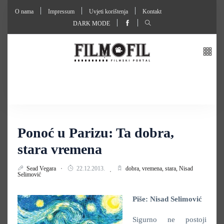
O nama
Impressum
Uvjeti korištenja
Kontakt
DARK MODE
Ponoć u Parizu: Ta dobra,
stara vremena
Sead Vegara
22.12.2013.
dobra,
vremena,
stara,
Nisad
Selimović
Piše: Nisad Selimović
Sigurno ne postoji