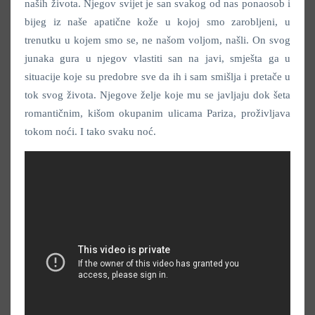
naših života. Njegov svijet je san svakog od nas ponaosob i
bijeg iz naše apatične kože u kojoj smo zarobljeni, u
trenutku u kojem smo se, ne našom voljom, našli. On svog
junaka gura u njegov vlastiti san na javi, smješta ga u
situacije koje su predobre sve da ih i sam smišlja i pretače u
tok svog života. Njegove želje koje mu se javljaju dok šeta
romantičnim, kišom okupanim ulicama Pariza, proživljava
tokom noći. I tako svaku noć.