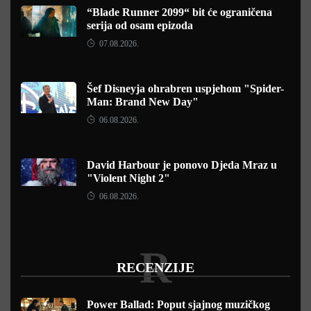
“Blade Runner 2099“ bit će ograničena
serija od osam epizoda
07.08.2026.
Šef Disneyja ohrabren uspjehom "Spider-
Man: Brand New Day"
06.08.2026.
David Harbour je ponovo Djeda Mraz u
"Violent Night 2"
06.08.2026.
R
RECENZIJE
Power Ballad: Poput sjajnog muzičkog