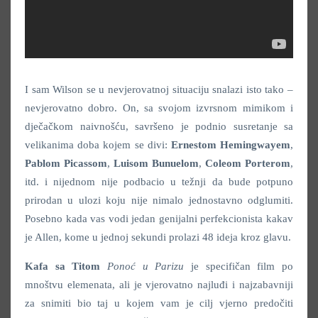
I sam Wilson se u nevjerovatnoj situaciju snalazi isto tako –
nevjerovatno dobro. On, sa svojom izvrsnom mimikom i
dječačkom naivnošću, savršeno je podnio susretanje sa
velikanima doba kojem se divi:
Ernestom Hemingwayem
,
Pablom Picassom
,
Luisom Bunuelom
,
Coleom Porterom
,
itd. i nijednom nije podbacio u težnji da bude potpuno
prirodan u ulozi koju nije nimalo jednostavno odglumiti.
Posebno kada vas vodi jedan genijalni perfekcionista kakav
je Allen, kome u jednoj sekundi prolazi 48 ideja kroz glavu.
Kafa sa Titom
Ponoć u Parizu
je specifičan film po
mnoštvu elemenata, ali je vjerovatno najluđi i najzabavniji
za snimiti bio taj u kojem vam je cilj vjerno predočiti