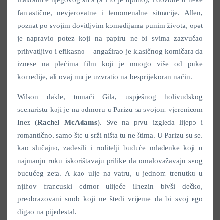
izabranice njegovog srca (a i to je upitno), i dovode u neke
fantastične, nevjerovatne i fenomenalne situacije. Allen,
poznat po svojim dovitljvim komedijama punim života, opet
je napravio potez koji na papiru ne bi svima zazvučao
prihvatljivo i efikasno – angažirao je klasičnog komičara da
iznese na plećima film koji je mnogo više od puke
komedije, ali ovaj mu je uzvratio na besprijekoran način.
Wilson dakle, tumači Gila, uspješnog holivudskog
scenaristu koji je na odmoru u Parizu sa svojom vjerenicom
Inez (
Rachel McAdams
). Sve na prvu izgleda lijepo i
romantično, samo što u srži ništa tu ne štima. U Parizu su se,
kao slučajno, zadesili i roditelji buduće mladenke koji u
najmanju ruku iskorištavaju prilike da omalovažavaju svog
budućeg zeta. A kao ulje na vatru, u jednom trenutku u
njihov francuski odmor ulijeće iInezin bivši dečko,
preobrazovani snob koji ne štedi vrijeme da bi svoj ego
digao na pijedestal.