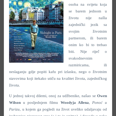
osoba na svijetu koja
se barem jednom u
životu nije našla
zajednički jezik sa
svojim životnim
partnerom, ili barem
onim ko bi to trebao
biti. Nije riječ o
svakodnevnim
razmiricama, ili
neslaganju gdje popiti kafu pri izlasku, nego o životnim
stavovima koji itekako utiču na kvalitet života, zajedničkog
života.
U jednoj takvoj dilemi, onoj za udžbenike, našao se
Owen
Wilson
u posljednjem filmu
Woodyja Allena
,
Ponoć u
Parizu
, u kojem ga pogledi na život uveliko udaljavaju od