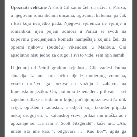
Upoznati velikane
A siroti Gil samo želi da uživa u Parizu,
u njegovim romantičnim ulicama, trgovima, kafeima, pa čak
i kiši koja nerijetko pada. Njegova vjerenica ne vjeruje u
romantiku, njen pojam odmora u Parizu se svodi na
kupovinu precijenjenih komada namještaja kojima želi da
opremi njihovu (buduću) vikendicu u Malibuu. Oni
apsolutno nisu jedno za drugo, i svi to vide, sem njih samih.
U jednoj od šetnji gradom svjetlosti, Gila zadesi čudna
situacija. Iz auta koje očito nije iz modernog vremena,
veselo društvo ga poziva na vožnju i zabavu, na
francuskom jeziku. On, potpuno iznenađen, prihvata i svi
zajedno odlaze u kafanu u kojoj počinje upoznavati šarolik
svijet, opušten i radostan, u odjeći koja također pripada
nekoj drugoj eri. U kafanskoj vrevi, prilazi mu muškarac i
upoznaje se: „Ja sam F. Scott Fitzgerald“, kaže mu. „Ah,
imate isto ime kao..“, odgovara ... „Kao ko?“, upita ga