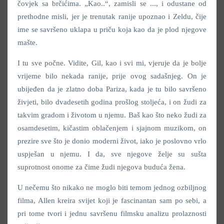
čovjek sa brčićima. „Kao..“, zamisli se ..., i odustane od
prethodne misli, jer je trenutak ranije upoznao i Zeldu, čije
ime se savršeno uklapa u priču koja kao da je plod njegove
mašte.
I tu sve počne. Vidite, Gil, kao i svi mi, vjeruje da je bolje
vrijeme bilo nekada ranije, prije ovog sadašnjeg. On je
ubijeđen da je zlatno doba Pariza, kada je tu bilo savršeno
živjeti, bilo dvadesetih godina prošlog stoljeća, i on žudi za
takvim gradom i životom u njemu. Baš kao što neko žudi za
osamdesetim, kičastim oblačenjem i sjajnom muzikom, on
prezire sve što je donio moderni život, iako je poslovno vrlo
uspješan u njemu. I da, sve njegove želje su sušta
suprotnost onome za čime žudi njegova buduća žena.
U nečemu što nikako ne moglo biti temom jednog ozbiljnog
filma, Allen kreira svijet koji je fascinantan sam po sebi, a
pri tome tvori i jednu savršenu filmsku analizu prolaznosti