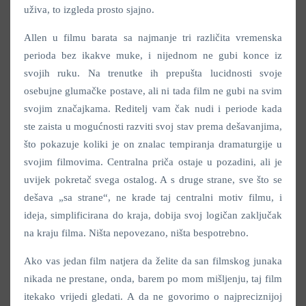
uživa, to izgleda prosto sjajno.
Allen u filmu barata sa najmanje tri različita vremenska
perioda bez ikakve muke, i nijednom ne gubi konce iz
svojih ruku. Na trenutke ih prepušta lucidnosti svoje
osebujne glumačke postave, ali ni tada film ne gubi na svim
svojim značajkama. Reditelj vam čak nudi i periode kada
ste zaista u mogućnosti razviti svoj stav prema dešavanjima,
što pokazuje koliki je on znalac tempiranja dramaturgije u
svojim filmovima. Centralna priča ostaje u pozadini, ali je
uvijek pokretač svega ostalog. A s druge strane, sve što se
dešava „sa strane“, ne krade taj centralni motiv filmu, i
ideja, simplificirana do kraja, dobija svoj logičan zaključak
na kraju filma. Ništa nepovezano, ništa bespotrebno.
Ako vas jedan film natjera da želite da san filmskog junaka
nikada ne prestane, onda, barem po mom mišljenju, taj film
itekako vrijedi gledati. A da ne govorimo o najpreciznijoj