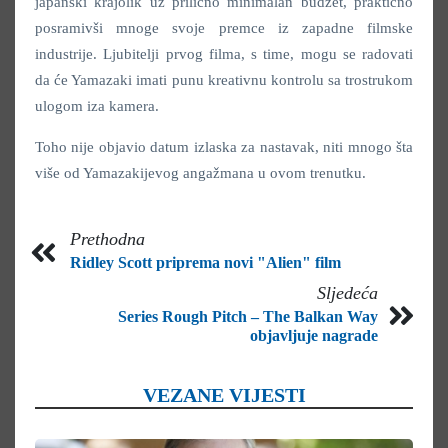
japanski krajolik uz prilično minimalan budžet, praktično
posramivši mnoge svoje premce iz zapadne filmske
industrije. Ljubitelji prvog filma, s time, mogu se radovati
da će Yamazaki imati punu kreativnu kontrolu sa trostrukom
ulogom iza kamera.
Toho nije objavio datum izlaska za nastavak, niti mnogo šta
više od Yamazakijevog angažmana u ovom trenutku.
Prethodna
Ridley Scott priprema novi "Alien" film
Sljedeća
Series Rough Pitch – The Balkan Way
objavljuje nagrade
VEZANE VIJESTI