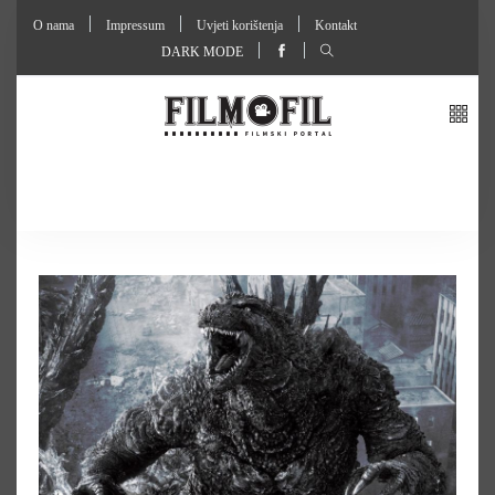
O nama
Impressum
Uvjeti korištenja
Kontakt
DARK MODE