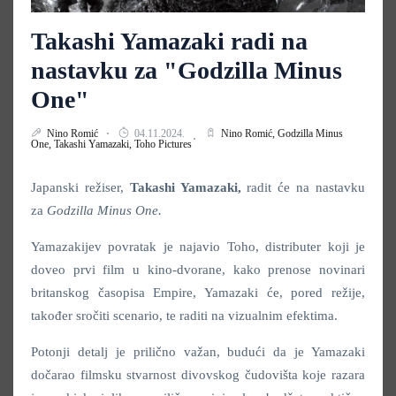
Takashi Yamazaki radi na
nastavku za "Godzilla Minus
One"
Nino Romić
04.11.2024.
Nino Romić,
Godzilla Minus
One,
Takashi Yamazaki,
Toho Pictures
Japanski režiser,
Takashi Yamazaki,
radit će na nastavku
za
Godzilla Minus One.
Yamazakijev povratak je najavio Toho, distributer koji je
doveo prvi film u kino-dvorane, kako prenose novinari
britanskog časopisa Empire, Yamazaki će, pored režije,
također sročiti scenario, te raditi na vizualnim efektima.
Potonji detalj je prilično važan, budući da je Yamazaki
dočarao filmsku stvarnost divovskog čudovišta koje razara