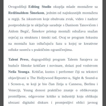
Ovogodišnji
Editing Studio
okuplja mlade montažere sa
Redžinaldom Šimekom
, jednim od najiskusnijih montažera
u regiji. Sa iskustvom koje obuhvata zvuk, video i nadzor
postprodukcije te uključuje saradnje s Danisom Tanovićem i
Aidom Begić, Šimekov pristup montaži odražava snažan
osjećaj za strukturu i timski rad. Ovaj se program fokusira
na montažu kao odlučujuću fazu u kojoj se kreativne
odluke susreću s praktičnim ograničenjima.
Talent Press
, dugogodišnji program Talents Sarajeva za
buduće filmske kritičare i novinare, dolazi pod vodstvom
Neila Younga
. Kritičar, kustos i performer čiji su tekstovi
objavljivani u The Hollywood Reporter-u, Sight & Sound-u
i Screen-u, te koji je bio član žirija u Cannesu, Berlinu i
Veneciji, Young donosi praktično znanje o oblikovanju
promišljene, odgovorne kritike u industriji koju oblikuju
ubrzani digitalni diskurs i promjenljivi oblici javnog