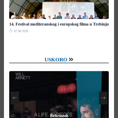
14. Festival mediteranskog i europskog filma u Trebinju
07.08.2026.
USKORO
How To Rob A Bank
Heart of the Beast
By Any Means
Behemoth