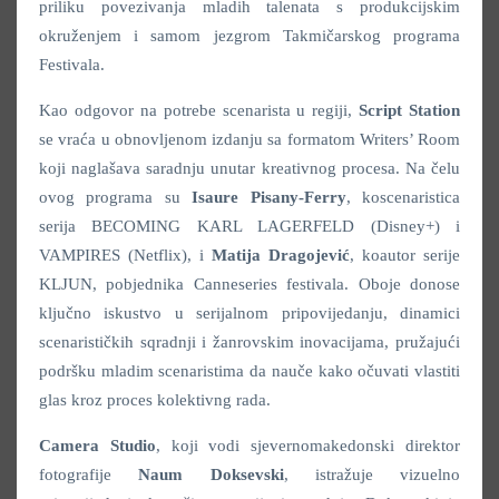
priliku povezivanja mladih talenata s produkcijskim
okruženjem i samom jezgrom Takmičarskog programa
Festivala.
Kao odgovor na potrebe scenarista u regiji,
Script Station
se vraća u obnovljenom izdanju sa formatom Writers’ Room
koji naglašava saradnju unutar kreativnog procesa. Na čelu
ovog programa su
Isaure Pisany-Ferry
, koscenaristica
serija BECOMING KARL LAGERFELD (Disney+) i
VAMPIRES (Netflix), i
Matija Dragojević
, koautor serije
KLJUN, pobjednika Canneseries festivala. Oboje donose
ključno iskustvo u serijalnom pripovijedanju, dinamici
scenarističkih sqradnji i žanrovskim inovacijama, pružajući
podršku mladim scenaristima da nauče kako očuvati vlastiti
glas kroz proces kolektivng rada.
Camera Studio
, koji vodi sjevernomakedonski direktor
fotografije
Naum Doksevski
, istražuje vizuelno