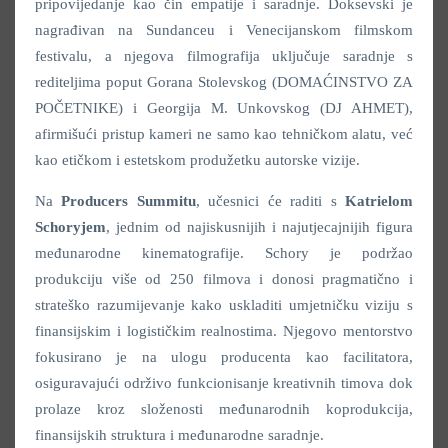
pripovijedanje kao čin empatije i saradnje. Doksevski je
nagrađivan na Sundanceu i Venecijanskom filmskom
festivalu, a njegova filmografija uključuje saradnje s
rediteljima poput Gorana Stolevskog (DOMAĆINSTVO ZA
POČETNIKE) i Georgija M. Unkovskog (DJ AHMET),
afirmišući pristup kameri ne samo kao tehničkom alatu, već
kao etičkom i estetskom produžetku autorske vizije.
Na
Producers Summitu
, učesnici će raditi s
Katrielom
Schoryjem
, jednim od najiskusnijih i najutjecajnijih figura
međunarodne kinematografije. Schory je podržao
produkciju više od 250 filmova i donosi pragmatično i
strateško razumijevanje kako uskladiti umjetničku viziju s
finansijskim i logističkim realnostima. Njegovo mentorstvo
fokusirano je na ulogu producenta kao facilitatora,
osiguravajući održivo funkcionisanje kreativnih timova dok
prolaze kroz složenosti međunarodnih koprodukcija,
finansijskih struktura i međunarodne saradnje.