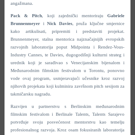
angažmana.
Pack & Pitch
, koji zajednički mentoriraju
Gabriele
Brunnenmeyer
i
Nick Davies
, pruža ključne smjernice
kako artikulisati, pripremiti i predstaviti projekat.
Brunnenmeyer, stalna mentorica najznačajnijih evropskih
razvojnih laboratorija poput Midpointa i Rendez-Vous-
Industry Cannes, te Davies, dugogodišnji kulturni strateg i
urednik koji je sarađivao s Venecijanskim bijenalom i
Međunarodnim filmskim festivalom u Torontu, ponovno
vode ovaj program, usmjeravajući učesnike kroz razvoj
njihovih projekata koji kulminira završnom pitch sesijom za
takmičarsku nagradu.
Razvijen u partnerstvu s Berlinskim međunarodnim
filmskim festivalom i Berlinale Talents, Talents Sarajevo
potvrđuje svoju posvećenost mentorstvu kao temelju
profesionalnog razvoja. Kroz osam fokusiranih laboratorija