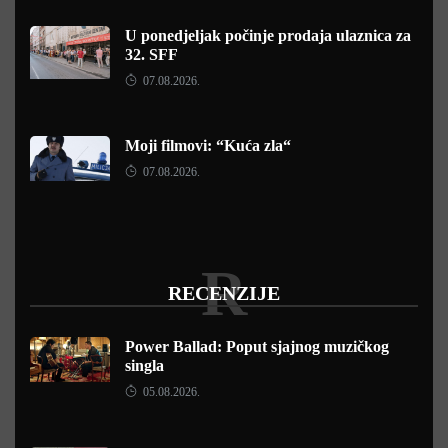
U ponedjeljak počinje prodaja ulaznica za
32. SFF
07.08.2026.
Moji filmovi: “Kuća zla“
07.08.2026.
R
RECENZIJE
Power Ballad: Poput sjajnog muzičkog
singla
05.08.2026.