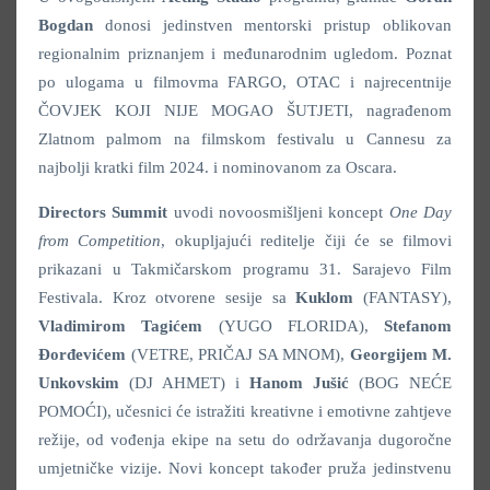
Bogdan
donosi jedinstven mentorski pristup oblikovan
regionalnim priznanjem i međunarodnim ugledom. Poznat
po ulogama u filmovma FARGO, OTAC i najrecentnije
ČOVJEK KOJI NIJE MOGAO ŠUTJETI, nagrađenom
Zlatnom palmom na filmskom festivalu u Cannesu za
najbolji kratki film 2024. i nominovanom za Oscara.
Directors Summit
uvodi novoosmišljeni koncept
One Day
from Competition
, okupljajući reditelje čiji će se filmovi
prikazani u Takmičarskom programu 31. Sarajevo Film
Festivala. Kroz otvorene sesije sa
Kuklom
(FANTASY),
Vladimirom Tagićem
(YUGO FLORIDA),
Stefanom
Đorđevićem
(VETRE, PRIČAJ SA MNOM),
Georgijem M.
Unkovskim
(DJ AHMET) i
Hanom Jušić
(BOG NEĆE
POMOĆI), učesnici će istražiti kreativne i emotivne zahtjeve
režije, od vođenja ekipe na setu do održavanja dugoročne
umjetničke vizije. Novi koncept također pruža jedinstvenu