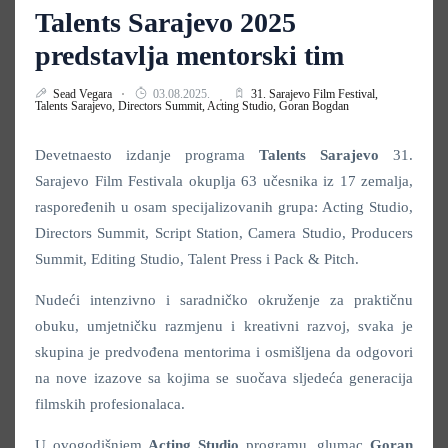
Talents Sarajevo 2025
predstavlja mentorski tim
Sead Vegara
03.08.2025.
31. Sarajevo Film Festival,
Talents Sarajevo,
Directors Summit,
Acting Studio,
Goran Bogdan
Devetnaesto izdanje programa
Talents Sarajevo
31.
Sarajevo Film Festivala okuplja 63 učesnika iz 17 zemalja,
raspoređenih u osam specijalizovanih grupa: Acting Studio,
Directors Summit, Script Station, Camera Studio, Producers
Summit, Editing Studio, Talent Press i Pack & Pitch.
Nudeći intenzivno i saradničko okruženje za praktičnu
obuku, umjetničku razmjenu i kreativni razvoj, svaka je
skupina je predvođena mentorima i osmišljena da odgovori
na nove izazove sa kojima se suočava sljedeća generacija
filmskih profesionalaca.
U ovogodišnjem
Acting Studio
programu, glumac
Goran