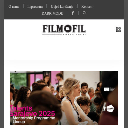
O nama
Impressum
Uvjeti korištenja
Kontakt
DARK MODE