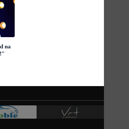
ad na
2"