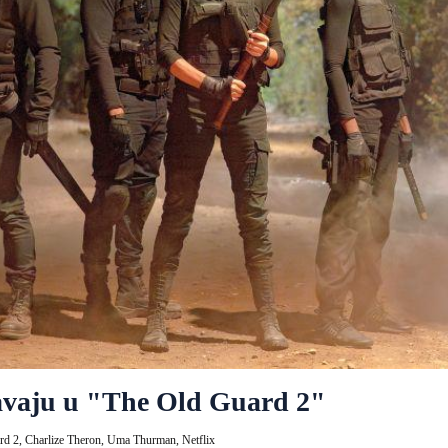
avaju u "The Old Guard 2"
rd 2,
Charlize Theron,
Uma Thurman,
Netflix