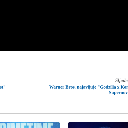
Sljed
st"
Warner Bros. najavljuje "Godzilla x Ko
Supernov