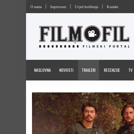
O nama
Impressum
Uvjeti korištenja
Kontakt
NASLOVNA
NOVOSTI
TRAILERI
RECENZIJE
TV