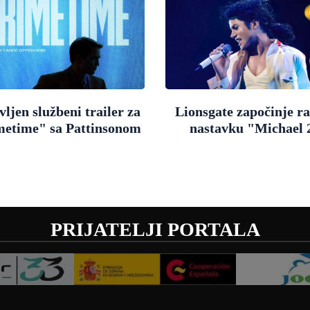
ljen službeni trailer za
Lionsgate započinje r
metime" sa Pattinsonom
nastavku "Michael 
PRIJATELJI PORTALA