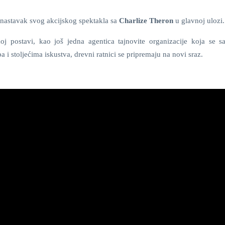
nastavak svog akcijskog spektakla sa
Charlize Theron
u glavnoj ulozi.
oj postavi, kao još jedna agentica tajnovite organizacije koja se sa
a i stoljećima iskustva, drevni ratnici se pripremaju na novi sraz.