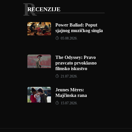
R
RECENZIJE
Power Ballad: Poput
sjajnog muzičkog singla
05.08.2026.
The Odyssey: Pravo
pravcato prvoklasno
filmsko iskustvo
21.07.2026.
Jeunes Mères:
Majčinska rana
15.07.2026.