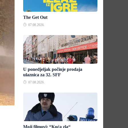
The Get Out
07.08.2026.
U ponedjeljak počinje prodaja
ulaznica za 32. SFF
07.08.2026.
Moji filmovi: “Kuća zla“