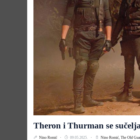
Theron i Thurman se sučelj
Nino Romić
09.05.2025.
Nino Romić,
The Old Gua