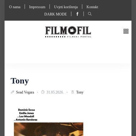
O nama
Impressum
Uvjeti korištenja
Kontakt
DARK MODE
Tony
Sead Vegara
31.05.2026.
Tony