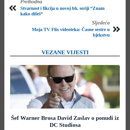
Prethodna
Stvarnost i fikcija u novoj bh. seriji “Znam
kako dišeš“
Sljedeća
Moja TV Flix videoteka: Časne sestre u
bjekstvu
VEZANE VIJESTI
Šef Warner Brosa David Zaslav o ponudi iz
DC Studiosa