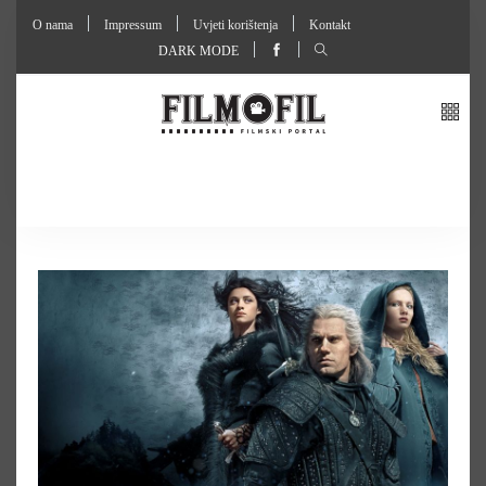
O nama
Impressum
Uvjeti korištenja
Kontakt
DARK MODE