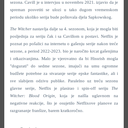
sezona. Cavill je u intervjuu u novembru 2021. izjavio da je
spreman posvetiti se ulozi u tako dugom vremenskom
periodu ukoliko serija bude poštovala djela Sapkowskog.
The Witcher
nastavlja dalje sa 4. sezonom, koja je mogla biti
posljednja za seriju čak i sa Cavillom u postavi. Netflix je
poznat po pošalici na internetu o gašenju serije nakon treće
sezone, a period 2022-2023. bio je naročito krcat gašenjima
i otkazivanjima. Malo je vjerovatno da bi Hissrish mogla
"dogurati" do sedme sezone, imajući na umu ogromne
budžete potrebne za stvaranje serije epske fantastike, ali i
sve slabijem odzivu publike. Paralelno uz treću sezonu
glavne serije, Netflix je plasirao i spin-off seriju
The
Witcher: Blood Origin,
koja je naišla uglavnom na
negativne reakcije, što je osujetilo Netflixove planove za
razgrananje franšize, barem kratkoročno.