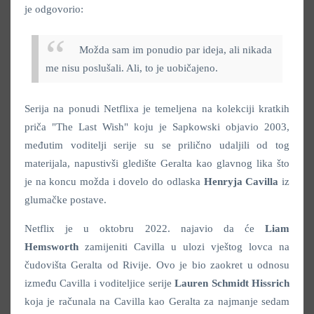
je odgovorio:
Možda sam im ponudio par ideja, ali nikada
me nisu poslušali. Ali, to je uobičajeno.
Serija na ponudi Netflixa je temeljena na kolekciji kratkih
priča "The Last Wish" koju je Sapkowski objavio 2003,
međutim voditelji serije su se prilično udaljili od tog
materijala, napustivši gledište Geralta kao glavnog lika što
je na koncu možda i dovelo do odlaska
Henryja Cavilla
iz
glumačke postave.
Netflix je u oktobru 2022. najavio da će
Liam
Hemsworth
zamijeniti Cavilla u ulozi vještog lovca na
čudovišta Geralta od Rivije. Ovo je bio zaokret u odnosu
između Cavilla i voditeljice serije
Lauren Schmidt Hissrich
koja je računala na Cavilla kao Geralta za najmanje sedam