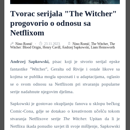
Tvorac serijala "The Witcher"
progovorio o odnosu sa
Netflixom
Nino Romić
23.11.2023.
Nino Romić,
The Witcher,
The
Witcher: Blood Origin,
Henry Cavill,
Andrzej Sapkowski,
Liam Hemsworth
Andrzej Sapkowski,
pisac koji je stvorio serijal epske
fantastike "Witcher", Geralta od Rivije i ostale likove sa
kojima se publika mogla upoznati i u adaptacijama, oglasio
se o svom odnosu sa Netflixom pri stvaranju popularne
serije nadahnute njegovim djelima.
Sapkowski je gostovao okupljanju fanova u sklopu bečkog
Comic-Cona, gdje se dotakao o kreativnom učešću tokom
stvaranja Netflixove serije
The Witcher.
Upitan da li je
Netflixu ikada ponudio savjet ili svoje mišljenje, Sapkowski