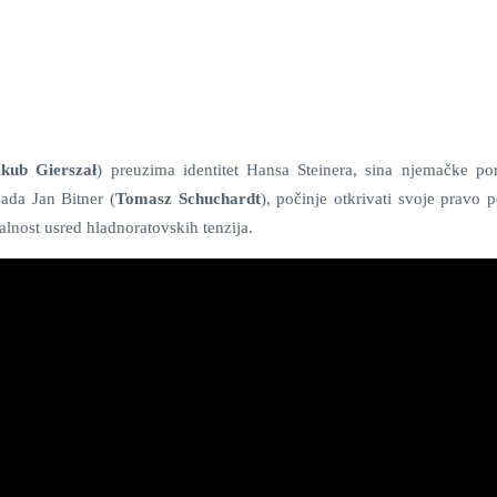
kub Gierszał
) preuzima identitet Hansa Steinera, sina njemačke po
ada Jan Bitner (
Tomasz Schuchardt
), počinje otkrivati svoje pravo p
jalnost usred hladnoratovskih tenzija.