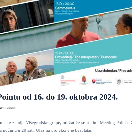
ointu od 16. do 19. oktobra 2024.
lm Festival
vropske zemlje Višegradske grupe, održat će se u kinu Meeting Point u 
 počinju u 20 sati. Ulaz na projekcije je besplatan.