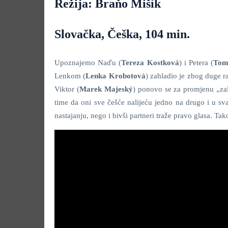
Režija: Braňo Mišík
Slovačka, Češka, 104 min.
Upoznajemo Naďu (
Tereza Kostková
) i Petera (
Tom
Lenkom (
Lenka Krobotová
) zahladio je zbog duge 
Viktor (
Marek Majeský
) ponovo se za promjenu „zal
time da oni sve češće nalijeću jedno na drugo i u 
nastajanju, nego i bivši partneri traže pravo glasa. Ta