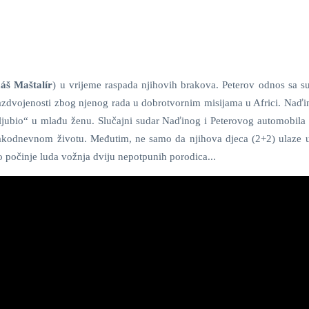
áš Maštalír
) u vrijeme raspada njihovih brakova. Peterov odnos sa 
razdvojenosti zbog njenog rada u dobrotvornim misijama u Africi. Naďi
jubio“ u mlađu ženu. Slučajni sudar Naďinog i Peterovog automobila r
svakodnevnom životu. Međutim, ne samo da njihova djeca (2+2) ulaze 
ko počinje luda vožnja dviju nepotpunih porodica...