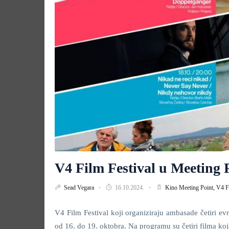
V4 Film Festival u Meeting P
Sead Vegara
16.10.2024.
Kino Meeting Point,
V4 Fi
V4 Film Festival koji organiziraju ambasade četiri e
od 16. do 19. oktobra. Na programu su četiri filma koja