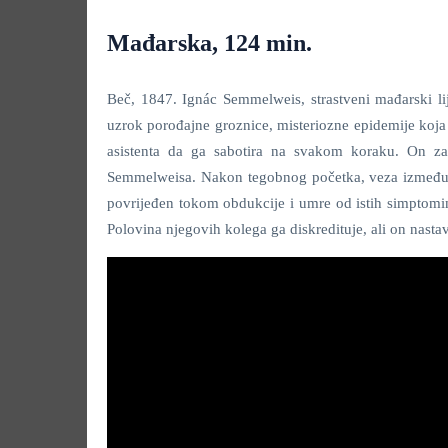
Mađarska, 124 min.
Beč, 1847. Ignác Semmelweis, strastveni mađarski li
uzrok porođajne groznice, misteriozne epidemije koja u
asistenta da ga sabotira na svakom koraku. On za
Semmelweisa. Nakon tegobnog početka, veza između
povrijeđen tokom obdukcije i umre od istih simptomi
Polovina njegovih kolega ga diskredituje, ali on nasta