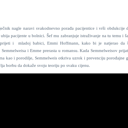
ječnik nagle naravi svakodnevno porađa pacijentice i vrši obdukcije d
bija pacijente u bolnici. Šef mu zabranjuje istraživanje na tu temu i š
prijeti i mladoj babici, Emmi Hoffmann, kako bi je natjerao da š
 Semmelweisa i Emme prerasta u romansu. Kada Semmelweisov prijat
ma kao i porodilje, Semmelweis otkriva uzrok i prevenciju porođajne g
vlja borbu da dokaže svoju teoriju po svaku cijenu.