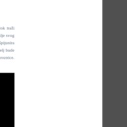
ok traži
alje svog
pijunira
elj bude
roznice.