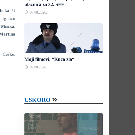
ulaznica za 32. SFF
beka
. U
07.08.2026.
u Ignácu
 Mišíka
,
Martina
, Češke,
Moji filmovi: “Kuća zla“
07.08.2026.
USKORO