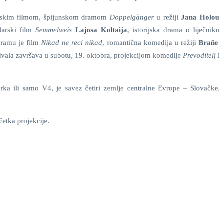
oljskim filmom, špijunskom dramom
Doppelgänger
u režiji
Jana Holou
đarski film
Semmelweis
Lajosa Koltaija
, istorijska drama o liječnik
gramu je film
Nikad ne reci nikad
, romantična komedija u režiji
Braňe
ivala završava u subotu, 19. oktobra, projekcijom komedije
Prevoditelj
rka ili samo V4, je savez četiri zemlje centralne Evrope – Slovačke
etka projekcije.