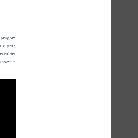
suprugom
n suprug
ezultira
u vezu u