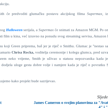
akciju.
ith će predvoditi glumačku postavu akcijskog filma
Supermax,
i
anog
Halloween
serijala, a
Supermax
će snimati za Amazon MGM. Po o
ati film u kina, već izravno na ponudu svog streaming servisa, Amazon
u koji Green priprema, baš jer je riječ o Smithu. Glumac je "nestao sa
ošamario
Chrisa Rocka,
voditelja ceremonije i kolegu glumca, pred uzva
Barem neko vrijeme, Smith je uživao u statusu nepozvanika kada je
dodjela uloge gesta dobre volje i namjere kada je riječ o povratku 
jemo kako projekt bude sazrijevao.
Sljed
t
James Cameron o svojim planovima za "Ava
4" i 