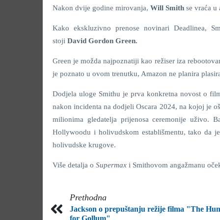
Nakon dvije godine mirovanja,
Will Smith
se vraća u 
Kako ekskluzivno prenose novinari Deadlinea, Sm
stoji
David Gordon Green.
Green je možda najpoznatiji kao režiser iza rebootov
je poznato u ovom trenutku, Amazon ne planira plasir
Dodjela uloge Smithu je prva konkretna novost o film
nakon incidenta na dodjeli Oscara 2024, na kojoj je 
milionima gledatelja prijenosa ceremonije uživo. 
Hollywoodu i holivudskom establišmentu, tako da je 
holivudske krugove.
Više detalja o
Supermax
i Smithovom angažmanu očeku
Prethodna
Jackson o prepuštanju režije filma "The Hun
for Gollum"