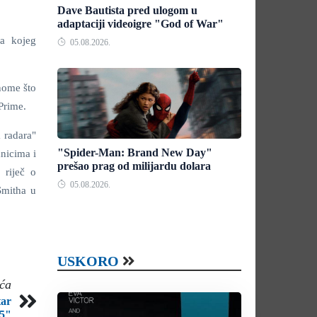
Dave Bautista pred ulogom u
adaptaciji videoigre "God of War"
za kojeg
05.08.2026.
nome što
 Prime.
 radara"
"Spider-Man: Brand New Day"
nicima i
prešao prag od milijardu dolara
 riječ o
05.08.2026.
Smitha u
USKORO
eća
tar
"5"