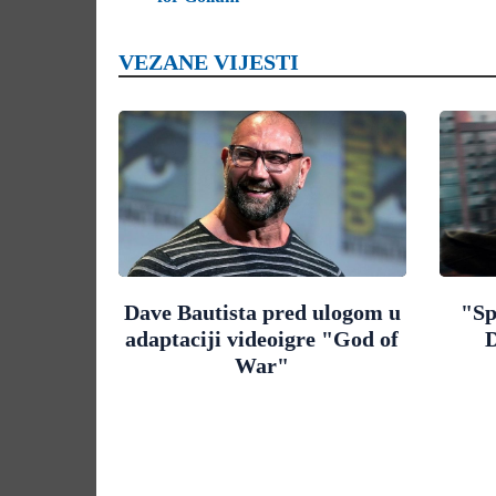
VEZANE VIJESTI
Dave Bautista pred ulogom u
"Sp
adaptaciji videoigre "God of
D
War"