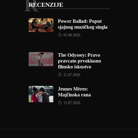
R
RECENZIJE
Power Ballad: Poput
sjajnog muzičkog singla
05.08.2026.
The Odyssey: Pravo
pravcato prvoklasno
filmsko iskustvo
21.07.2026.
Jeunes Mères:
Majčinska rana
15.07.2026.