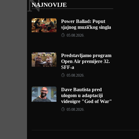
N
NAJNOVIJE
Power Ballad: Poput
sjajnog muzičkog singla
05.08.2026.
Predstavljamo program
Open Air premijere 32.
SFF-a
05.08.2026.
Dave Bautista pred
ulogom u adaptaciji
videoigre "God of War"
05.08.2026.