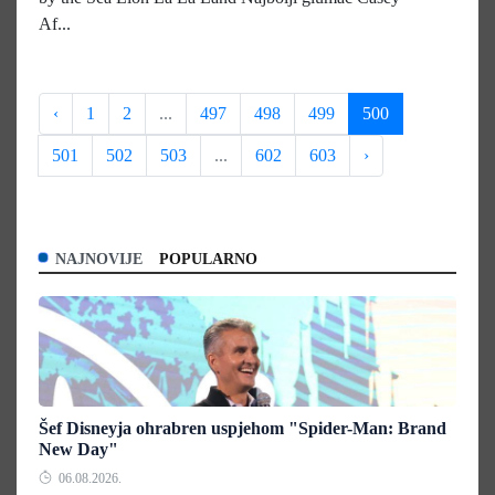
Af...
‹
1
2
...
497
498
499
500
501
502
503
...
602
603
›
NAJNOVIJE
POPULARNO
Šef Disneyja ohrabren uspjehom "Spider-Man: Brand
New Day"
06.08.2026.