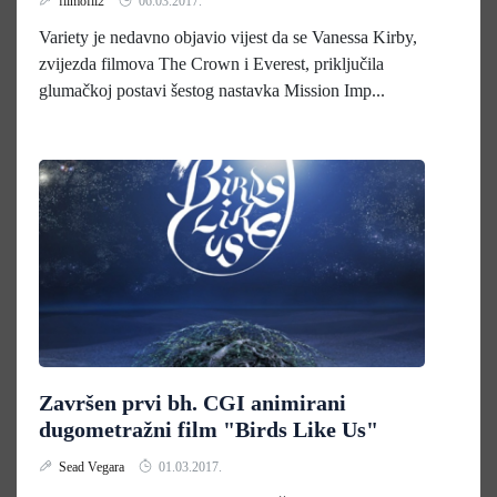
filmofil2
06.03.2017.
Variety je nedavno objavio vijest da se Vanessa Kirby,
zvijezda filmova The Crown i Everest, priključila
glumačkoj postavi šestog nastavka Mission Imp...
Završen prvi bh. CGI animirani
dugometražni film "Birds Like Us"
Sead Vegara
01.03.2017.