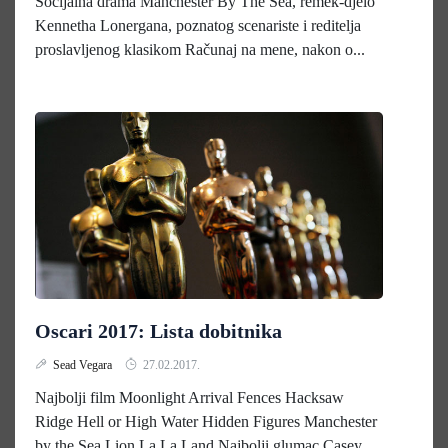
Socijalna drama Manchester By The Sea, remek-djelo
Kennetha Lonergana, poznatog scenariste i reditelja
proslavljenog klasikom Računaj na mene, nakon o...
Oscari 2017: Lista dobitnika
Sead Vegara
27.02.2017.
Najbolji film Moonlight Arrival Fences Hacksaw
Ridge Hell or High Water Hidden Figures Manchester
by the Sea Lion La La Land Najbolji glumac Casey