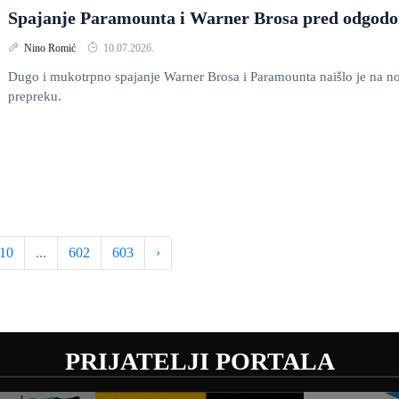
Spajanje Paramounta i Warner Brosa pred odgod
Nino Romić
10.07.2026.
Dugo i mukotrpno spajanje Warner Brosa i Paramounta naišlo je na n
prepreku.
10
...
602
603
›
PRIJATELJI PORTALA