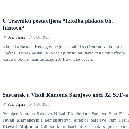
U Travniku postavljena “Izložba plakata bh.
filmova“
Sead Vegara
24.07.2026.
Kinoteka Bosne i Hercegovine je u saradnji sa Centrom za kulturu
Općine Travnik postavila
Izložbu plakata bh. filmova
na travničkom
korzu u okviru manifestacije 20. Travničke večeri.
Sastanak u Vladi Kantona Sarajevo uoči 32. SFF-a
Sead Vegara
17.07.2026.
Premijer Kantona Sarajevo
Nihad Uk
, direktor Sarajevo Film Festi
Jovan Marjanović
i administrativni direktor Sarajevo Film Festi
Dževad Mujan
održali su koordinacioni sastanak s predstavnic