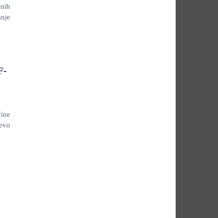
vnih
anje
F-
ine
jevo