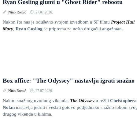
Ryan Gosling glumi u "Ghost Rider" rebootu
Nino Romić
27.07.2026.
Nakon što nas je oduševio svojom izvedbom u SF filmu
Project Hail
Mary
,
Ryan Gosling
se priprema za nešto drugačiji angažman.
Box office: "The Odyssey" nastavlja igrati snažno
Nino Romić
27.07.2026.
Nakon snažnog uvodnog vikenda,
The Odyssey
u režiji
Christophera
Nolan
nastavlja jedriti i veslati gotovo podjednako snažno tokom svo
drugog vikenda u kinima.