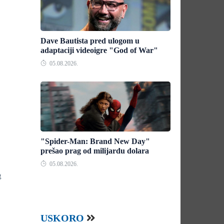
Dave Bautista pred ulogom u
adaptaciji videoigre "God of War"
05.08.2026.
"Spider-Man: Brand New Day"
prešao prag od milijardu dolara
05.08.2026.
g
USKORO