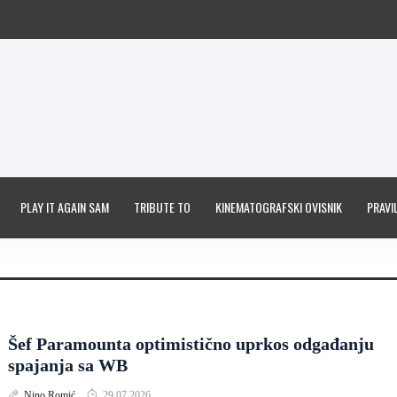
PLAY IT AGAIN SAM
TRIBUTE TO
KINEMATOGRAFSKI OVISNIK
PRAVIL
Šef Paramounta optimistično uprkos odgađanju
spajanja sa WB
Nino Romić
29.07.2026.