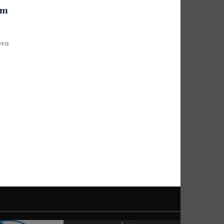
om
ovu