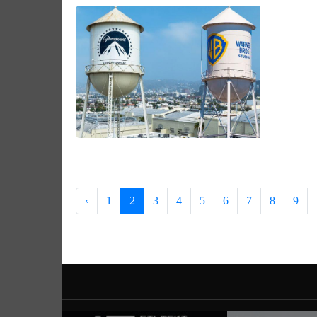
‹
1
2
3
4
5
6
7
8
9