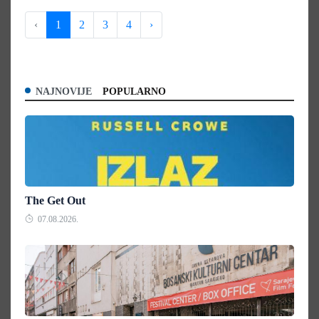
‹
1
2
3
4
›
NAJNOVIJE
POPULARNO
The Get Out
07.08.2026.