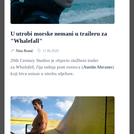
U utrobi morske nemani u traileru za
"Whalefall"
Nino Romić
11.06.2026.
20th Century Studios je objavio službeni trailer
za
Whalefall,
čija radnja prati ronioca (
Austin Abrams
)
koji biva usisan u utrobu ulješure.