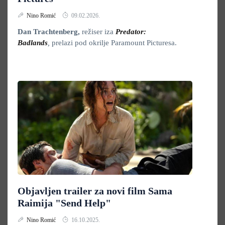
Nino Romić
09.02.2026.
Dan Trachtenberg,
režiser iza
Predator:
Badlands
,
prelazi pod okrilje Paramount Picturesa.
Objavljen trailer za novi film Sama
Raimija "Send Help"
Nino Romić
16.10.2025.