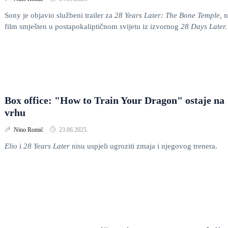
Sony je objavio službeni trailer za
28 Years Later: The Bone Temple,
n
film smješten u postapokaliptičnom svijetu iz izvornog
28 Days Later.
Box office: "How to Train Your Dragon" ostaje na
vrhu
Nino Romić
23.06.2025.
Elio
i
28 Years Later
nisu uspjeli ugroziti zmaja i njegovog trenera.