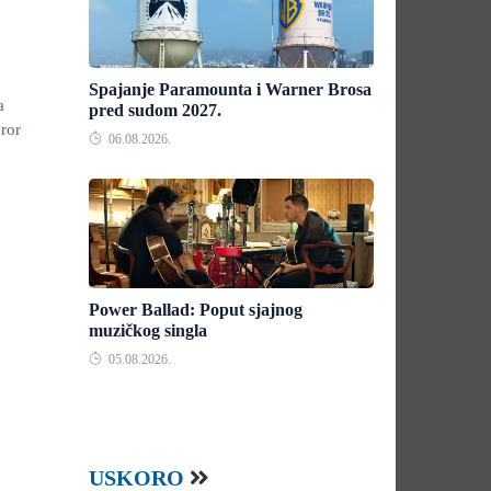
Spajanje Paramounta i Warner Brosa
a
pred sudom 2027.
oror
06.08.2026.
Power Ballad: Poput sjajnog
muzičkog singla
05.08.2026.
USKORO