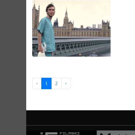
‹
1
2
›