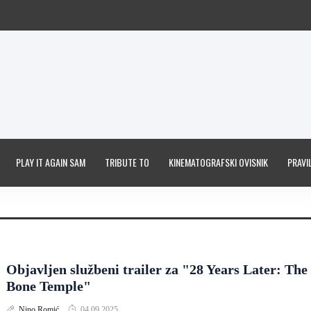
PLAY IT AGAIN SAM
TRIBUTE TO
KINEMATOGRAFSKI OVISNIK
PRAVIL
Objavljen službeni trailer za "28 Years Later: The
Bone Temple"
Nino Romić
04.09.2025.