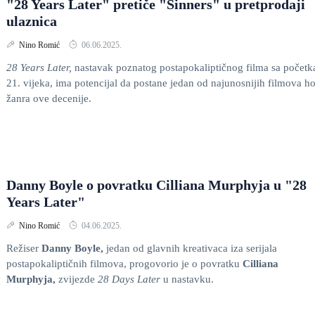
"28 Years Later" pretiče "Sinners" u pretprodaji
ulaznica
Nino Romić
06.06.2025.
28 Years Later,
nastavak poznatog postapokaliptičnog filma sa početk
21. vijeka, ima potencijal da postane jedan od najunosnijih filmova h
žanra ove decenije.
Danny Boyle o povratku Cilliana Murphyja u "28
Years Later"
Nino Romić
04.06.2025.
Režiser
Danny Boyle,
jedan od glavnih kreativaca iza serijala
postapokaliptičnih filmova, progovorio je o povratku
Cilliana
Murphyja,
zvijezde
28 Days Later
u nastavku.