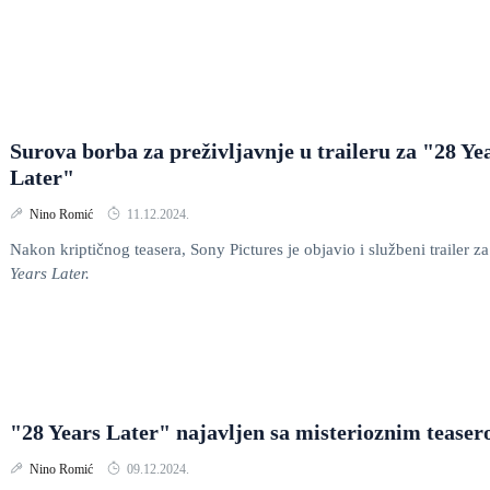
Surova borba za preživljavnje u traileru za "28 Ye
Later"
Nino Romić
11.12.2024.
Nakon kriptičnog teasera, Sony Pictures je objavio i službeni trailer z
Years Later.
"28 Years Later" najavljen sa misterioznim tease
Nino Romić
09.12.2024.