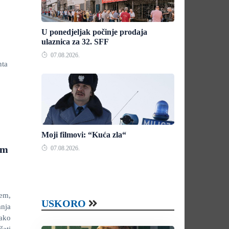
U ponedjeljak počinje prodaja
ulaznica za 32. SFF
07.08.2026.
nta
Moji filmovi: “Kuća zla“
im
07.08.2026.
šem,
USKORO
anja
kako