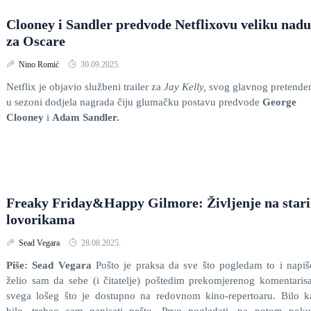
Clooney i Sandler predvode Netflixovu veliku nadu
za Oscare
Nino Romić
30.09.2025.
Netflix je objavio službeni trailer za
Jay Kelly,
svog glavnog pretende
u sezoni dodjela nagrada čiju glumačku postavu predvode
George
Clooney
i
Adam Sandler.
Freaky Friday&Happy Gilmore: Življenje na star
lovorikama
Sead Vegara
28.08.2025.
Piše: Sead Vegara
Pošto je praksa da sve što pogledam to i napi
želio sam da sebe (i čitatelje) poštedim prekomjerenog komentaris
svega lošeg što je dostupno na redovnom kino-repertoaru. Bilo 