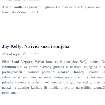
Adam Sandler
će predvoditi glumačku postavu
Time Out,
remakea
francuske drame iz 2001.
Jay Kelly: Na ivici suza i smijeha
Sead Vegara
13.01.2026.
Piše: Sead Vegara
Vješto kroz cijeli film
Jay Kelly
reditelj
N
Baumbach
slika portret slavnog glumca iz naslova, kojeg sa tol
prefinjenošću i šarmom portretira
George Clooney
. Uvodna ka
sekvenca je snimljena sa maestralnom preciznošću da vas napro
privuče i uvuče u priču o već vremešnom glumcu koji gotovo da
nalazi na zalasku karijere ili možda u svojim najzrelijim gluma
godinama.