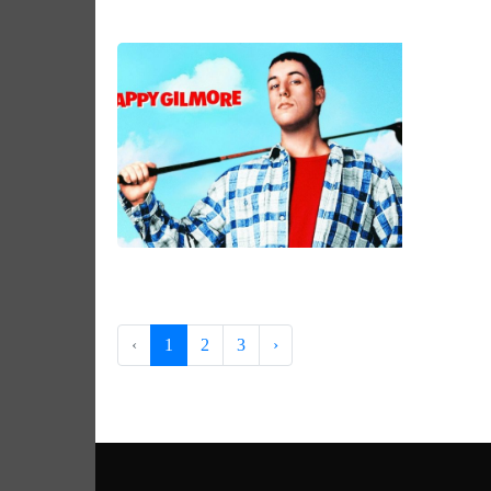
‹
1
2
3
›