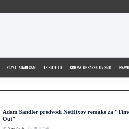
PLAY IT AGAIN SAM
TRIBUTE TO
KINEMATOGRAFSKI OVISNIK
PRAVIL
Adam Sandler predvodi Netflixov remake za "Tim
Out"
Nino Romić
30.03.2026.