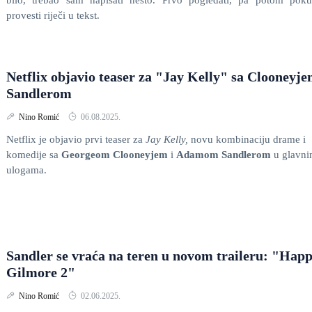
bilo, trebao sam napisati nešto. Prvo pogledati, pa potom poku
provesti riječi u tekst.
Netflix objavio teaser za "Jay Kelly" sa Clooneyje
Sandlerom
Nino Romić
06.08.2025.
Netflix je objavio prvi teaser za
Jay Kelly,
novu kombinaciju drame i
komedije sa
Georgeom Clooneyjem
i
Adamom Sandlerom
u glavn
ulogama.
Sandler se vraća na teren u novom traileru: "Hap
Gilmore 2"
Nino Romić
02.06.2025.