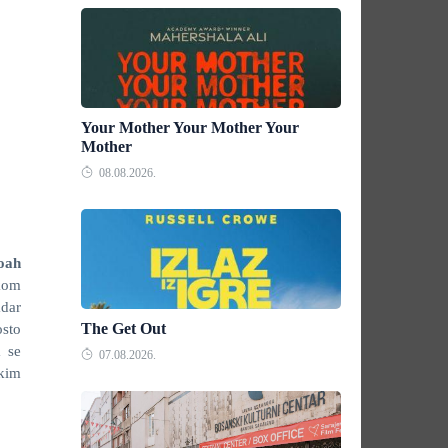
Your Mother Your Mother Your
Mother
08.08.2026.
oah
ikom
dar
The Get Out
sto
 se
07.08.2026.
čkim