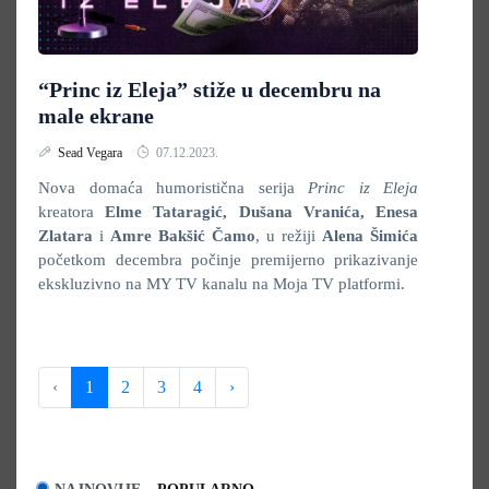
“Princ iz Eleja” stiže u decembru na
male ekrane
Sead Vegara
07.12.2023.
Nova domaća humoristična serija
Princ iz Eleja
kreatora
Elme Tataragić, Dušana Vranića, Enesa
Zlatara
i
Amre Bakšić Čamo
, u režiji
Alena Šimića
početkom decembra počinje premijerno prikazivanje
ekskluzivno na MY TV kanalu na Moja TV platformi.
‹
1
2
3
4
›