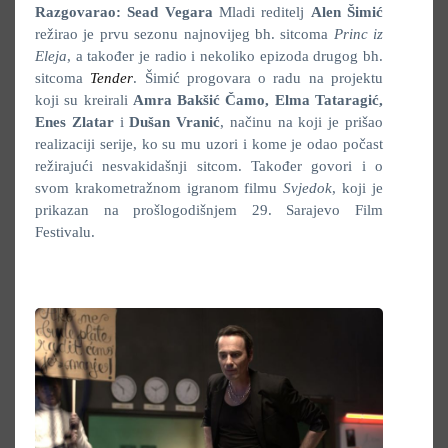
Razgovarao: Sead Vegara
Mladi reditelj
Alen Šimić
režirao je prvu sezonu najnovijeg bh. sitcoma
Princ iz
Eleja
, a također je radio i nekoliko epizoda drugog bh.
sitcoma
Tender
. Šimić progovara o radu na projektu
koji su kreirali
Amra Bakšić Čamo, Elma Tataragić,
Enes Zlatar
i
Dušan Vranić
, načinu na koji je prišao
realizaciji serije, ko su mu uzori i kome je odao počast
režirajući nesvakidašnji sitcom. Također govori i o
svom krakometražnom igranom filmu
Svjedok
, koji je
prikazan na prošlogodišnjem 29. Sarajevo Film
Festivalu.