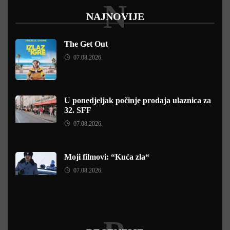
N
NAJNOVIJE
The Get Out
07.08.2026.
U ponedjeljak počinje prodaja ulaznica za
32. SFF
07.08.2026.
Moji filmovi: “Kuća zla“
07.08.2026.