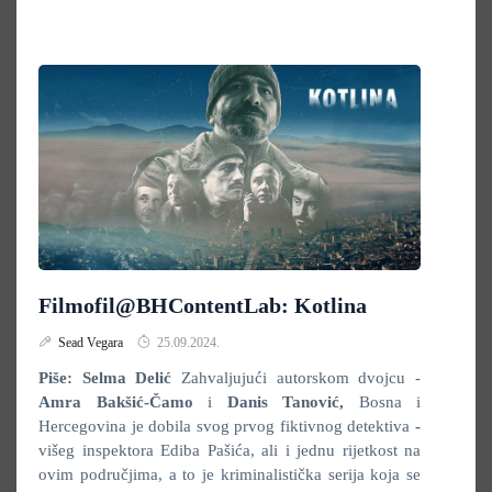
Filmofil@BHContentLab: Kotlina
Sead Vegara
25.09.2024.
Piše: Selma Delić
Zahvaljujući autorskom dvojcu -
Amra Bakšić-Čamo
i
Danis Tanović
,
Bosna i
Hercegovina je dobila svog prvog fiktivnog detektiva
-
višeg inspektora Ediba Pašića, ali i jednu rijetkost na
ovim područjima, a to je kriminalistička serija koja se