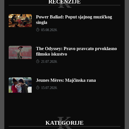
R
RECENZIJE
Power Ballad: Poput sjajnog muzičkog
singla
05.08.2026.
The Odyssey: Pravo pravcato prvoklasno
filmsko iskustvo
21.07.2026.
Jeunes Mères: Majčinska rana
15.07.2026.
K
KATEGORIJE