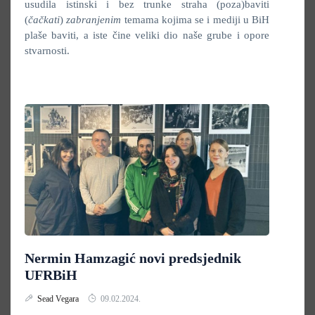
usudila istinski i bez trunke straha (poza)baviti
(
čačkati
)
zabranjenim
temama kojima se i mediji u BiH
plaše baviti, a iste čine veliki dio naše grube i opore
stvarnosti.
Nermin Hamzagić novi predsjednik
UFRBiH
Sead Vegara
09.02.2024.