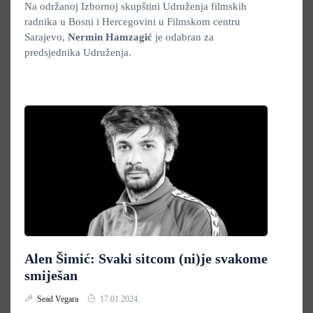
Na održanoj Izbornoj skupštini Udruženja filmskih
radnika u Bosni i Hercegovini u Filmskom centru
Sarajevo,
Nermin Hamzagić
je odabran za
predsjednika Udruženja.
Alen Šimić: Svaki sitcom (ni)je svakome
smiješan
Sead Vegara
17.01.2024.