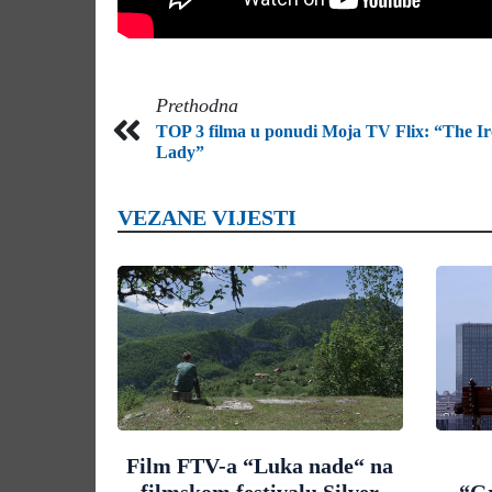
Prethodna
TOP 3 filma u ponudi Moja TV Flix: “The I
Lady”
VEZANE VIJESTI
Film FTV-a “Luka nade“ na
filmskom festivalu Silver
“G