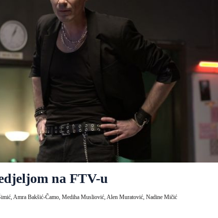
nedjeljom na FTV-u
Šimić,
Amra Bakšić-Čamo,
Mediha Musliović,
Alen Muratović,
Nadine Mičić