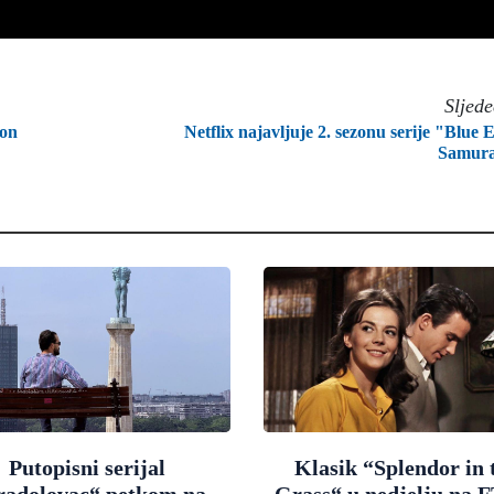
Sljed
ron
Netflix najavljuje 2. sezonu serije "Blue 
Samura
Putopisni serijal
Klasik “Splendor in 
radolovac“ petkom na
Grass“ u nedjelju na 