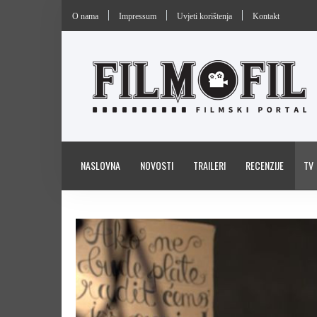
O nama
Impressum
Uvjeti korištenja
Kontakt
NASLOVNA
NOVOSTI
TRAILERI
RECENZIJE
TV