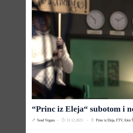
“Princ iz Eleja“ subotom i 
Sead Vegara
11.12.2023.
Princ iz Eleja,
FTV,
Alen 