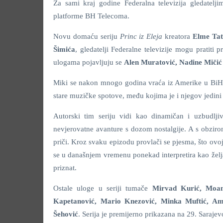
Za sami kraj godine Federalna televizija gledatel
platforme BH Telecoma.
Novu domaću seriju
Princ iz Eleja
kreatora
Elme Tat
Šimića
, gledatelji Federalne televizije mogu pratiti
ulogama pojavljuju se
Alen Muratović, Nadine Mičić
Miki se nakon mnogo godina vraća iz Amerike u BiH i
stare muzičke spotove, među kojima je i njegov jedini
Autorski tim seriju vidi kao dinamičan i uzbudlj
nevjerovatne avanture s dozom nostalgije. A s obzirom
priči. Kroz svaku epizodu provlači se pjesma, što ovoj 
se u današnjem vremenu ponekad interpretira kao želja za
priznat.
Ostale uloge u seriji tumače
Mirvad Kurić, Moa
Kapetanović, Mario Knezović, Minka Muftić, Amil
Šehović
. Serija je premijerno prikazana na 29. Saraje