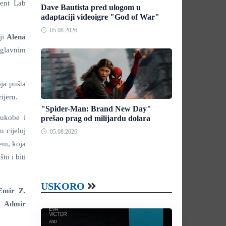
tent Lab
Dave Bautista pred ulogom u
adaptaciji videoigre "God of War"
05.08.2026.
iji
Alena
glavnim
ja pušta
ijeru.
"Spider-Man: Brand New Day"
sukobe i
prešao prag od milijardu dolara
 cijeloj
05.08.2026.
em, koja
to i biti
USKORO
Emir Z.
i
Admir