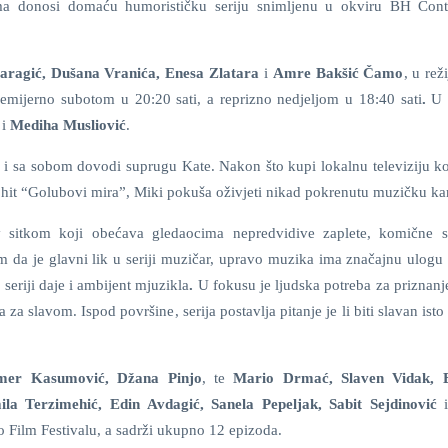
jima donosi domaću humorističku seriju snimljenu u okviru BH Con
aragić, Dušana Vranića, Enesa Zlatara
i
Amre Bakšić Čamo
, u rež
 premijerno subotom u 20:20 sati, a reprizno nedjeljom u 18:40 sati
.
U 
i
Mediha Musliović
.
 sa sobom dovodi suprugu Kate. Nakon što kupi lokalnu televiziju ko
 hit “Golubovi mira”, Miki pokuša oživjeti nikad pokrenutu muzičku kar
iv sitkom koji obećava gledaocima nepredvidive zaplete, komične 
 da je glavni lik u seriji muzičar, upravo muzika ima značajnu ulogu u
seriji daje i ambijent mjuzikla
.
U fokusu je ljudska potreba za priznanj
 slavom. Ispod površine, serija postavlja pitanje je li biti slavan isto š
mer Kasumović, Džana Pinjo
, te
Mario Drmać, Slaven Vidak, 
a Terzimehić, Edin Avdagić, Sanela Pepeljak, Sabit Sejdinović
vo Film Festivalu, a sadrži ukupno 12 epizoda.