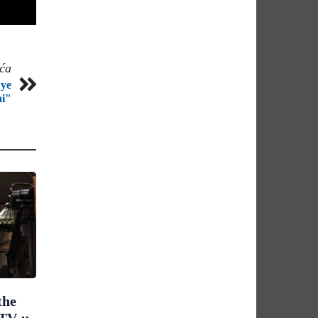
eća
Eye
i"
the
FTV-u