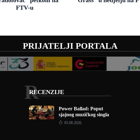
FTV-u
PRIJATELJI PORTALA
R
RECENZIJE
Power Ballad: Poput
sjajnog muzičkog singla
05.08.2026.