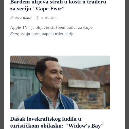
Bardem ulijeva strah u kosti u traileru
za seriju "Cape Fear"
Nino Romić
08.05.2026.
Apple TV+ je objavio službeni trailer za
Cape
Fear,
svoju novu napetu triler-seriju.
Dašak lovekraftskog ludila u
turističkom obilasku: "Widow's Bay"