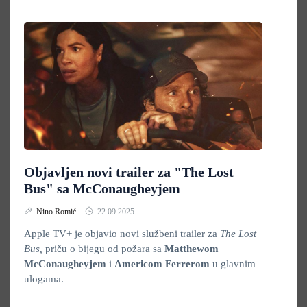
Objavljen novi trailer za "The Lost
Bus" sa McConaugheyjem
Nino Romić
22.09.2025.
Apple TV+ je objavio novi službeni trailer za
The Lost
Bus,
priču o bijegu od požara sa
Matthewom
McConaugheyjem
i
Americom Ferrerom
u glavnim
ulogama.