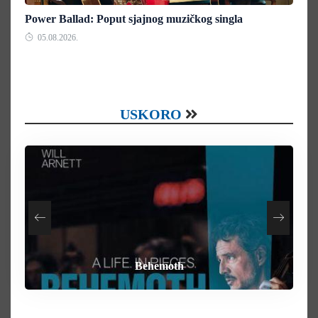
Power Ballad: Poput sjajnog muzičkog singla
05.08.2026.
USKORO
How To Rob A Bank
Heart of the Beast
By Any Means
Behemoth