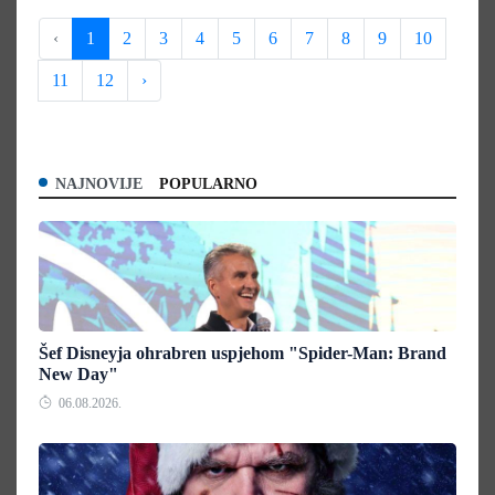
‹
1
2
3
4
5
6
7
8
9
10
11
12
›
NAJNOVIJE
POPULARNO
Šef Disneyja ohrabren uspjehom "Spider-Man: Brand
New Day"
06.08.2026.