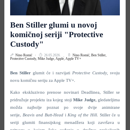
Ben Stiller glumi u novoj
komičnoj seriji "Protective
Custody"
Nino Romić
26.05.2026.
Nino Romić,
Ben Stiller,
Protective Custody,
Mike Judge,
Apple,
Apple TV+
Ben Stiller
glumit će i razvijati
Protective Custody,
svoju
novu komičnu seriju za Apple TV+.
Kako ekskluzivno prenose novinari Deadlinea, Stiller se
pridružuje projektu iza kojeg stoji
Mike Judge,
gledateljima
možda najbolje poznat po svoje dvije animirane
serije,
Beavis and Butt-Head
i
King of the Hill.
Stiller će u
seriji glumiti finansijskog menadžera koji završava u
pritvoru u kojem čeka suđenje u društvu prekaljenih