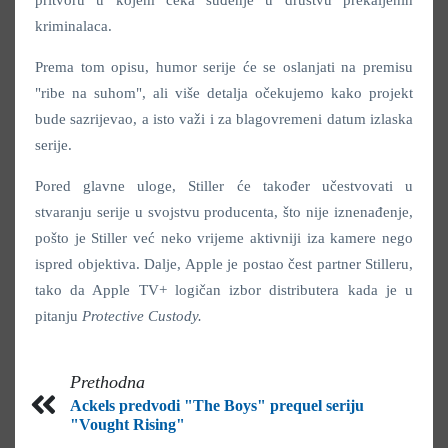
kriminalaca.
Prema tom opisu, humor serije će se oslanjati na premisu
"ribe na suhom", ali više detalja očekujemo kako projekt
bude sazrijevao, a isto važi i za blagovremeni datum izlaska
serije.
Pored glavne uloge, Stiller će također učestvovati u
stvaranju serije u svojstvu producenta, što nije iznenađenje,
pošto je Stiller već neko vrijeme aktivniji iza kamere nego
ispred objektiva. Dalje, Apple je postao čest partner Stilleru,
tako da Apple TV+ logičan izbor distributera kada je u
pitanju
Protective Custody.
Prethodna
Ackels predvodi "The Boys" prequel seriju
"Vought Rising"