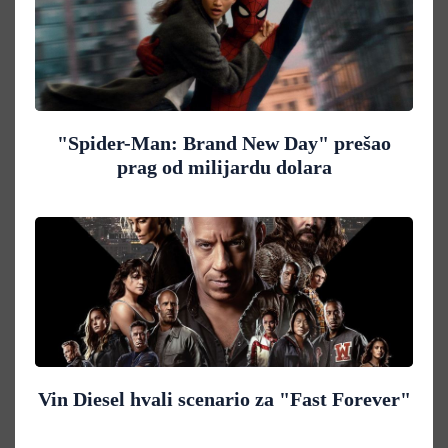
"Spider-Man: Brand New Day" prešao
prag od milijardu dolara
Vin Diesel hvali scenario za "Fast Forever"