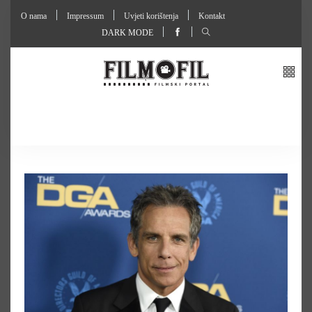
O nama
Impressum
Uvjeti korištenja
Kontakt
DARK MODE