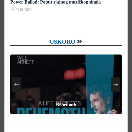
Power Ballad: Poput sjajnog muzičkog singla
05.08.2026.
USKORO
How To Rob A Bank
Heart of the Beast
By Any Means
Behemoth