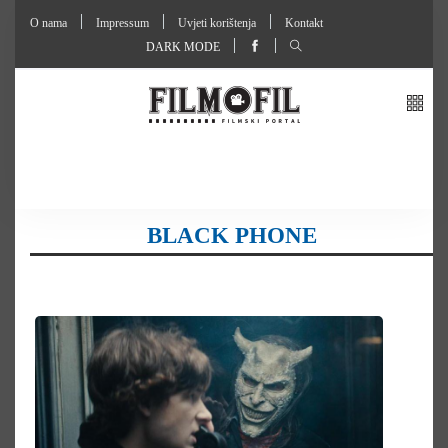
O nama
Impressum
Uvjeti korištenja
Kontakt
DARK MODE
BLACK PHONE