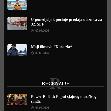
U ponedjeljak počinje prodaja ulaznica za
32. SFF
07.08.2026.
Moji filmovi: “Kuća zla“
07.08.2026.
R
RECENZIJE
Power Ballad: Poput sjajnog muzičkog
singla
05.08.2026.