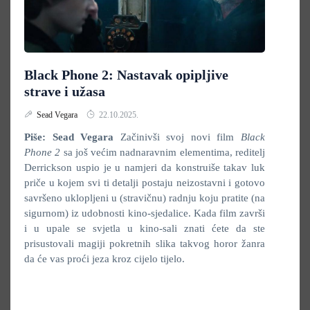
Black Phone 2: Nastavak opipljive
strave i užasa
Sead Vegara
22.10.2025.
Piše: Sead Vegara
Začinivši svoj novi film
Black
Phone 2
sa još većim nadnaravnim elementima, reditelj
Derrickson uspio je u namjeri da konstruiše takav luk
priče u kojem svi ti detalji postaju neizostavni i gotovo
savršeno uklopljeni u (stravičnu) radnju koju pratite (na
sigurnom) iz udobnosti kino-sjedalice. Kada film završi
i u upale se svjetla u kino-sali znati ćete da ste
prisustovali magiji pokretnih slika takvog horor žanra
da će vas proći jeza kroz cijelo tijelo.