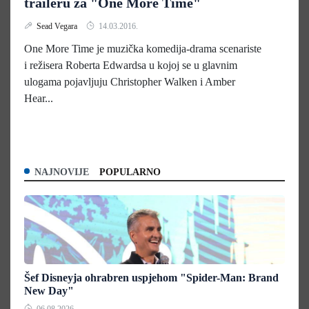
traileru za "One More Time"
Sead Vegara
14.03.2016.
One More Time je muzička komedija-drama scenariste
i režisera Roberta Edwardsa u kojoj se u glavnim
ulogama pojavljuju Christopher Walken i Amber
Hear...
NAJNOVIJE
POPULARNO
Šef Disneyja ohrabren uspjehom "Spider-Man: Brand
New Day"