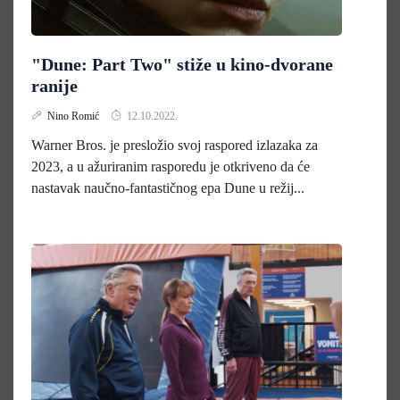
"Dune: Part Two" stiže u kino-dvorane
ranije
Nino Romić
12.10.2022.
Warner Bros. je presložio svoj raspored izlazaka za
2023, a u ažuriranim rasporedu je otkriveno da će
nastavak naučno-fantastičnog epa Dune u režij...