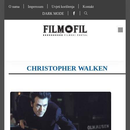
O nama
Impressum
Uvjeti korištenja
Kontakt
DARK MODE
CHRISTOPHER WALKEN