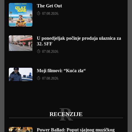
The Get Out
07.08.2026.
U ponedjeljak počinje prodaja ulaznica za
32. SFF
07.08.2026.
Moji filmovi: “Kuća zla“
07.08.2026.
R
RECENZIJE
Power Ballad: Poput sjajnog muzičkog