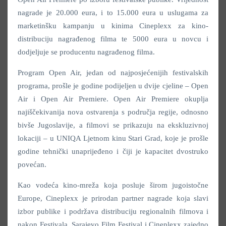
nagrade je 20.000 eura, i to 15.000 eura u uslugama za
marketinšku kampanju u kinima Cineplexx za kino-
distribuciju nagrađenog filma te 5000 eura u novcu i
dodjeljuje se producentu nagrađenog filma.
Program Open Air, jedan od najposjećenijih festivalskih
programa, prošle je godine podijeljen u dvije cjeline – Open
Air i Open Air Premiere. Open Air Premiere okuplja
najiščekivanija nova ostvarenja s područja regije, odnosno
bivše Jugoslavije, a filmovi se prikazuju na ekskluzivnoj
lokaciji – u UNIQA Ljetnom kinu Stari Grad, koje je prošle
godine tehnički unaprijeđeno i čiji je kapacitet dvostruko
povećan.
Kao vodeća kino-mreža koja posluje širom jugoistočne
Europe, Cineplexx je prirodan partner nagrade koja slavi
izbor publike i podržava distribuciju regionalnih filmova i
nakon Festivala. Sarajevo Film Festival i Cineplexx zajedno