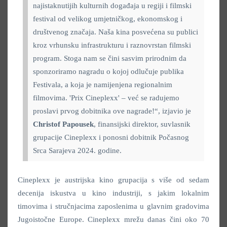
najistaknutijih kulturnih događaja u regiji i filmski
festival od velikog umjetničkog, ekonomskog i
društvenog značaja. Naša kina posvećena su publici
kroz vrhunsku infrastrukturu i raznovrstan filmski
program. Stoga nam se čini sasvim prirodnim da
sponzoriramo nagradu o kojoj odlučuje publika
Festivala, a koja je namijenjena regionalnim
filmovima. 'Prix Cineplexx' – već se radujemo
proslavi prvog dobitnika ove nagrade!“, izjavio je
Christof Papousek
, finansijski direktor, suvlasnik
grupacije Cineplexx i ponosni dobitnik Počasnog
Srca Sarajeva 2024. godine.
Cineplexx je austrijska kino grupacija s više od sedam
decenija iskustva u kino industriji, s jakim lokalnim
timovima i stručnjacima zaposlenima u glavnim gradovima
Jugoistočne Europe. Cineplexx mrežu danas čini oko 70