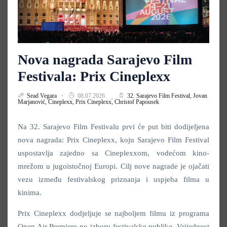
Nova nagrada Sarajevo Film
Festivala: Prix Cineplexx
Sead Vegara
08.07.2026.
32. Sarajevo Film Festival,
Jovan
Marjanović,
Cineplexx,
Prix Cineplexx,
Christof Papousek
Na 32. Sarajevo Film Festivalu prvi će put biti dodijeljena
nova nagrada: Prix Cineplexx, koju Sarajevo Film Festival
uspostavlja zajedno sa Cineplexxom, vodećom kino-
mrežom u jugoistočnoj Europi. Cilj nove nagrade je ojačati
vezu između festivalskog priznanja i uspjeha filma u
kinima.
Prix Cineplexx dodjeljuje se najboljem filmu iz programa
Open Air Premiere po izboru festivalske publike. Vrijednost