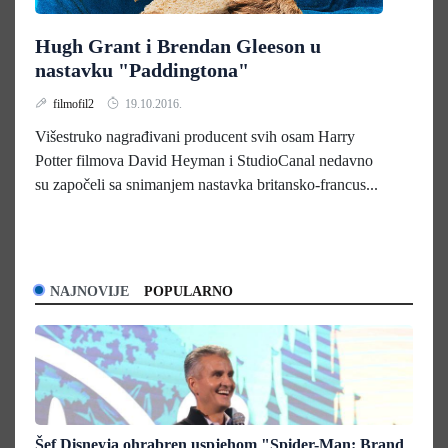
Hugh Grant i Brendan Gleeson u
nastavku "Paddingtona"
filmofil2
19.10.2016.
Višestruko nagrađivani producent svih osam Harry
Potter filmova David Heyman i StudioCanal nedavno
su započeli sa snimanjem nastavka britansko-francus...
NAJNOVIJE
POPULARNO
Šef Disneyja ohrabren uspjehom "Spider-Man: Brand