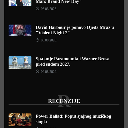
Man: Brand New Day"
06.08.2026.
David Harbour je ponovo Djeda Mraz u
"Violent Night 2"
06.08.2026.
Spajanje Paramounta i Warner Brosa
pred sudom 2027.
06.08.2026.
R
RECENZIJE
Power Ballad: Poput sjajnog muzičkog
singla