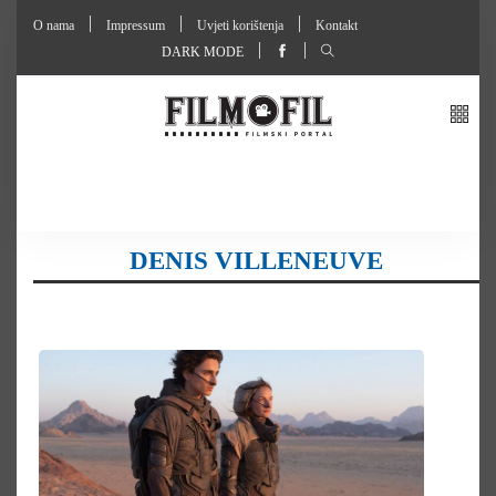
O nama
Impressum
Uvjeti korištenja
Kontakt
DARK MODE
DENIS VILLENEUVE