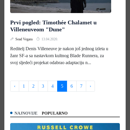
Prvi pogled: Timothée Chalamet u
Villeneuveom "Dune"
Sead Vegara
13.04.2020.
Reditelj Denis Villeneuve je nakon još jednog izleta u
žanr SF-a sa nastavkom kultnog Blade Runnera, za
svoj sljedeći projekat odabrao adaptaciju n...
‹
1
2
3
4
5
6
7
›
NAJNOVIJE
POPULARNO