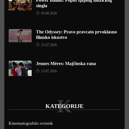
Power Ballad: Poput sjajnog muzičkog
singla
05.08.2026.
The Odyssey: Pravo pravcato prvoklasno
filmsko iskustvo
21.07.2026.
Jeunes Mères: Majčinska rana
15.07.2026.
K
KATEGORIJE
Kinematografski ovisnik