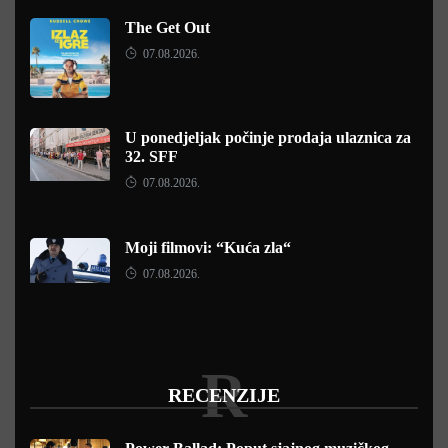
The Get Out
07.08.2026.
U ponedjeljak počinje prodaja ulaznica za
32. SFF
07.08.2026.
Moji filmovi: “Kuća zla“
07.08.2026.
R
RECENZIJE