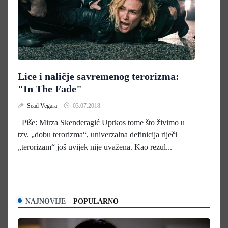
Lice i naličje savremenog terorizma:
"In The Fade"
Sead Vegara
03.07.2018.
Piše: Mirza Skenderagić Uprkos tome što živimo u
tzv. „dobu terorizma“, univerzalna definicija riječi
„terorizam“ još uvijek nije uvažena. Kao rezul...
NAJNOVIJE
POPULARNO