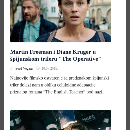
Martin Freeman i Diane Kruger u
špijunskom trileru "The Operative"
Sead Vegara
10.07.2019.
Najnovije filmsko ostvarenje sa predznakom špijunski
triler dolazi nam u obliku celuloidne adaptacije
priznatog romana “The English Teacher” pod nazi...