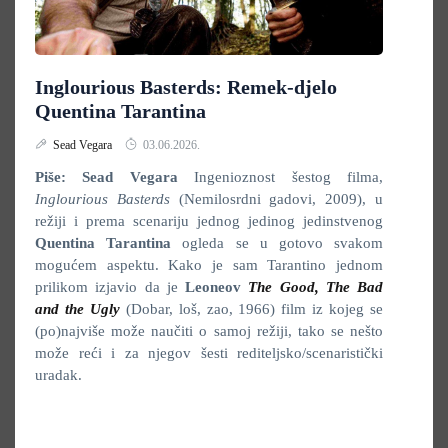
Inglourious Basterds: Remek-djelo
Quentina Tarantina
Sead Vegara
03.06.2026.
Piše: Sead Vegara
Ingenioznost šestog filma,
Inglourious Basterds
(Nemilosrdni gadovi, 2009), u
režiji i prema scenariju jednog jedinog jedinstvenog
Quentina Tarantina
ogleda se u gotovo svakom
mogućem aspektu. Kako je sam Tarantino jednom
prilikom izjavio da je
Leoneov
The Good, The Bad
and the Ugly
(Dobar, loš, zao, 1966) film iz kojeg se
(po)najviše može naučiti o samoj režiji, tako se nešto
može reći i za njegov šesti rediteljsko/scenaristički
uradak.