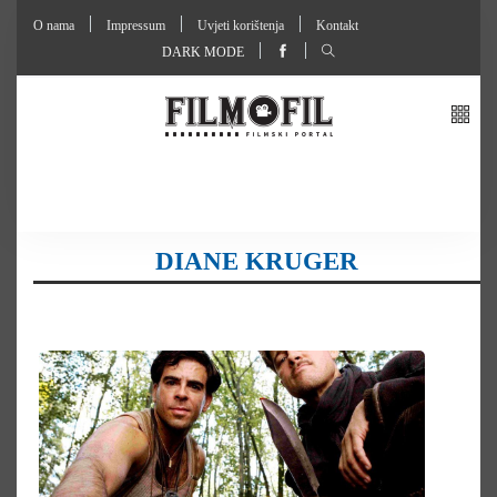
O nama
Impressum
Uvjeti korištenja
Kontakt
DARK MODE
DIANE KRUGER