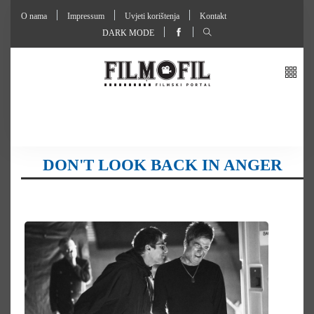
O nama
Impressum
Uvjeti korištenja
Kontakt
DARK MODE
DON'T LOOK BACK IN ANGER