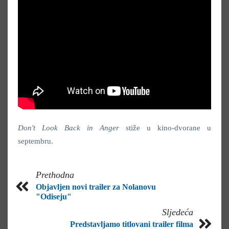
Don't Look Back in Anger
stiže u kino-dvorane u
septembru.
Prethodna
Objavljen novi trailer za Nolanovu
"Odiseju"
Sljedeća
Predstavljamo titlovani trailer filma