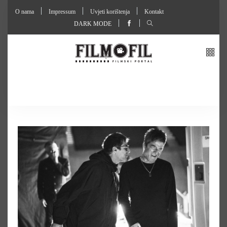
O nama
Impressum
Uvjeti korištenja
Kontakt
DARK MODE