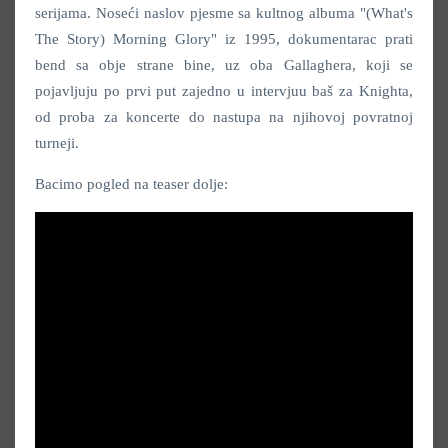
serijama. Noseći naslov pjesme sa kultnog albuma "(What's
The Story) Morning Glory" iz 1995, dokumentarac prati
bend sa obje strane bine, uz oba Gallaghera, koji se
pojavljuju po prvi put zajedno u intervjuu baš za Knighta,
od proba za koncerte do nastupa na njihovoj povratnoj
turneji.
Bacimo pogled na teaser dolje: