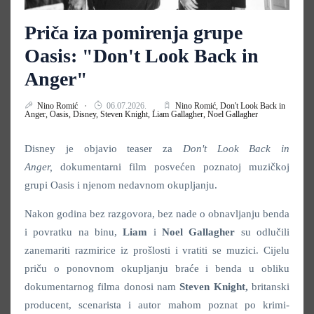
Priča iza pomirenja grupe
Oasis: "Don't Look Back in
Anger"
Nino Romić
06.07.2026.
Nino Romić,
Don't Look Back in
Anger,
Oasis,
Disney,
Steven Knight,
Liam Gallagher,
Noel Gallagher
Disney je objavio teaser za
Don't Look Back in
Anger,
dokumentarni film posvećen poznatoj muzičkoj
grupi Oasis i njenom nedavnom okupljanju.
Nakon godina bez razgovora, bez nade o obnavljanju benda
i povratku na binu,
Liam
i
Noel
Gallagher
su odlučili
zanemariti razmirice iz prošlosti i vratiti se muzici. Cijelu
priču o ponovnom okupljanju braće i benda u obliku
dokumentarnog filma donosi nam
Steven Knight,
britanski
producent, scenarista i autor mahom poznat po krimi-