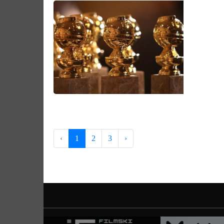
‹
1
2
3
›