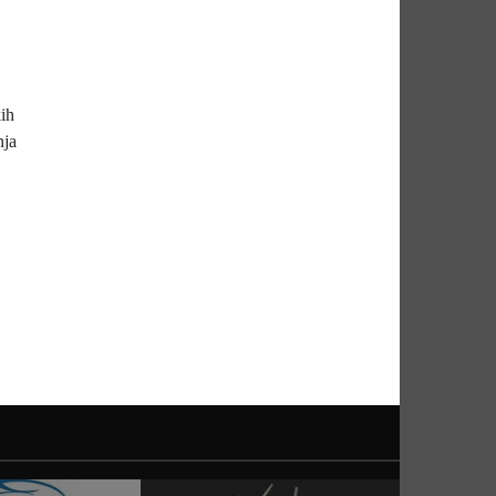
ih
nja