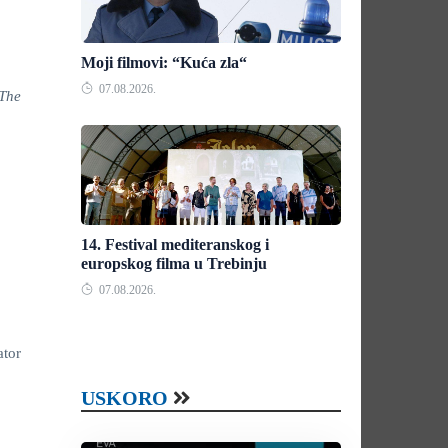
Moji filmovi: “Kuća zla“
07.08.2026.
The
14. Festival mediteranskog i
europskog filma u Trebinju
07.08.2026.
tor
USKORO