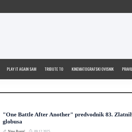
PLAY IT AGAIN SAM
TRIBUTE TO
KINEMATOGRAFSKI OVISNIK
PRAVIL
"One Battle After Another" predvodnik 83. Zlatni
globusa
Nino Romić
09.12.2025.