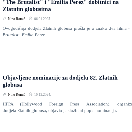
"The Brutalist" i "Emilia Perez" dobitnici na
Zlatnim globusima
Nino Romić
06.01.2025.
Ovogodišnja dodjela Zlatnih globusa
prošla je u znaku dva filma -
Brutalist
i
Emilia Perez.
Objavljene nominacije za dodjelu 82. Zlatnih
globusa
Nino Romić
10.12.2024.
HFPA (Hollywood Foreign Press Association), organiza
dodjela Zlatnih globusa, objavio je službeni popis nominacija.