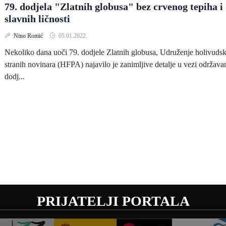
79. dodjela "Zlatnih globusa" bez crvenog tepiha i
slavnih ličnosti
Nino Romić
05.01.2022.
Nekoliko dana uoči 79. dodjele Zlatnih globusa, Udruženje holivudsk
stranih novinara (HFPA) najavilo je zanimljive detalje u vezi održava
dodj...
PRIJATELJI PORTALA