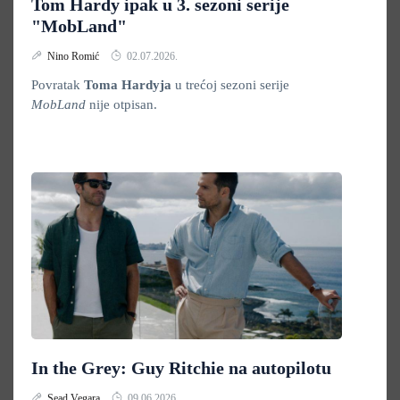
Tom Hardy ipak u 3. sezoni serije
"MobLand"
Nino Romić
02.07.2026.
Povratak
Toma Hardyja
u trećoj sezoni serije
MobLand
nije otpisan.
In the Grey: Guy Ritchie na autopilotu
Sead Vegara
09.06.2026.