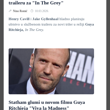
traileru za "In The Grey"
Nino Romić
10.03.2026.
Henry Cavill
i
Jake Gyllenhaal
hladno planiraju
ubistvo u službenom traileru za novi triler u režiji
Guya
Ritchieja,
In The Grey.
Statham glumi u novom filmu Guya
Ritchieja "Viva la Madness"