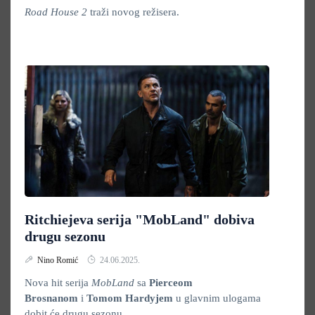
Road House 2
traži novog režisera.
Ritchiejeva serija "MobLand" dobiva
drugu sezonu
Nino Romić
24.06.2025.
Nova hit serija
MobLand
sa
Pierceom
Brosnanom
i
Tomom Hardyjem
u glavnim ulogama
dobit će drugu sezonu.