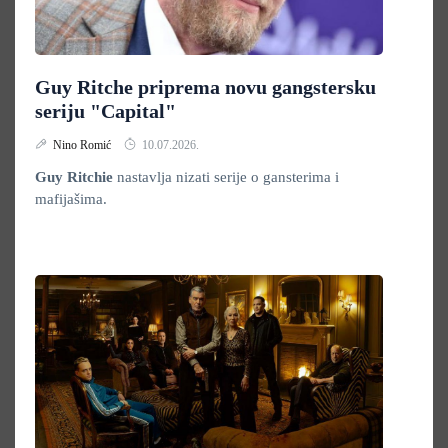
Guy Ritche priprema novu gangstersku
seriju "Capital"
Nino Romić
10.07.2026.
Guy Ritchie
nastavlja nizati serije o gansterima i
mafijašima.