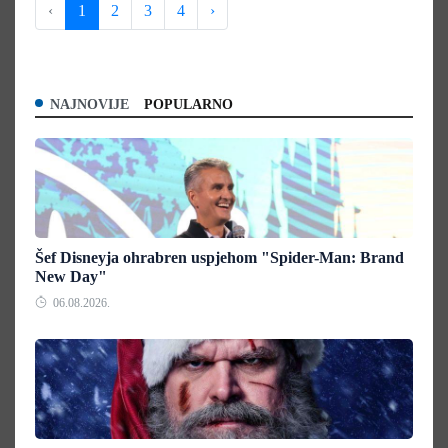
‹
1
2
3
4
›
NAJNOVIJE
POPULARNO
Šef Disneyja ohrabren uspjehom "Spider-Man: Brand
New Day"
06.08.2026.