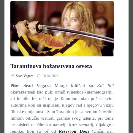
Tarantinova božanstvena osveta
Sead Vegara
20.04.2026.
Piše: Sead Vegara
Mnogi kritičari su
Kill Bill
okarakterisali kao puki omaž svjetskoj kinematografiji,
ali bi bilo fer reći da je Tarantino odao počast svim
autorima koji su inspirisali njegov rad i njegovu viziju
filmske umjetnosti. Sam Tarantino je sa svojim četvrtim
filmom odlučio testirati granice svog talenta, pri tome
ne misleći na filmsku naraciju kroz scenarij, dijaloge i
replike, koji su još od
Reservoir Dogs
(Ulični psi,