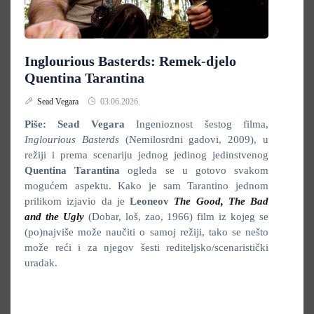
Inglourious Basterds: Remek-djelo
Quentina Tarantina
Sead Vegara
03.06.2026.
Piše: Sead Vegara
Ingenioznost šestog filma,
Inglourious Basterds
(Nemilosrdni gadovi, 2009), u
režiji i prema scenariju jednog jedinog jedinstvenog
Quentina Tarantina
ogleda se u gotovo svakom
mogućem aspektu. Kako je sam Tarantino jednom
prilikom izjavio da je
Leoneov
The Good, The Bad
and the Ugly
(Dobar, loš, zao, 1966) film iz kojeg se
(po)najviše može naučiti o samoj režiji, tako se nešto
može reći i za njegov šesti rediteljsko/scenaristički
uradak.