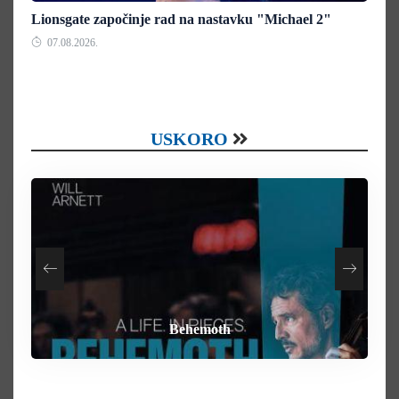
Lionsgate započinje rad na nastavku "Michael 2"
07.08.2026.
USKORO
How To Rob A Bank
Heart of the Beast
By Any Means
Behemoth