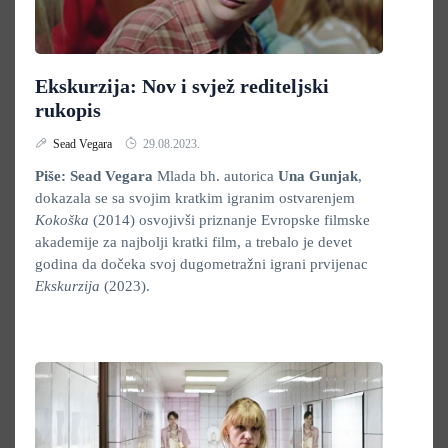
Ekskurzija: Nov i svjež rediteljski
rukopis
Sead Vegara
29.08.2023.
Piše: Sead Vegara
Mlada bh. autorica
Una Gunjak
,
dokazala se sa svojim kratkim igranim ostvarenjem
Kokoška
(2014) osvojivši priznanje Evropske filmske
akademije za najbolji kratki film, a trebalo je devet
godina da dočeka svoj dugometražni igrani prvijenac
Ekskurzija
(2023).