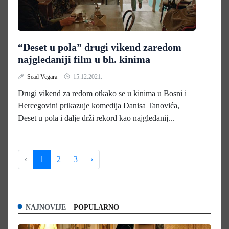
“Deset u pola” drugi vikend zaredom
najgledaniji film u bh. kinima
Sead Vegara
15.12.2021.
Drugi vikend za redom otkako se u kinima u Bosni i
Hercegovini prikazuje komedija Danisa Tanovića,
Deset u pola i dalje drži rekord kao najgledanij...
‹
1
2
3
›
NAJNOVIJE
POPULARNO