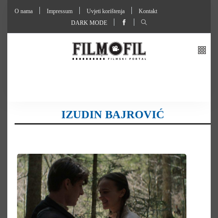
O nama
Impressum
Uvjeti korištenja
Kontakt
DARK MODE
IZUDIN BAJROVIĆ