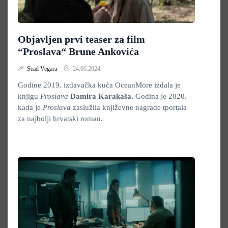
Objavljen prvi teaser za film
“Proslava“ Brune Ankovića
Sead Vegara
24.06.2024.
Godine 2019. izdavačka kuća OceanMore izdala je
knjigu
Proslava
Damira Karakaša.
Godina je 2020.
kada je
Proslava
zaslužila književne nagrade tportala
za najbolji hrvatski roman.