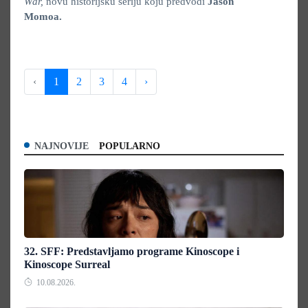
War,
novu historijsku seriju koju predvodi
Jason
Momoa.
‹
1
2
3
4
›
NAJNOVIJE
POPULARNO
32. SFF: Predstavljamo programe Kinoscope i
Kinoscope Surreal
10.08.2026.