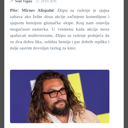
Sead Vegara
24.03.2026.
Piše: Mirnes Alispahić
Ekipa za rušenje
je sjajna
zabava ako želite dozu akcije začinjene komedijom i
sjajnom hemijom glumačke ekipe. Kraj nam ostavlja
mogućnost nastavka. U vremenu kada akcija mora
spašavati multiverzume,
Ekipa za rušenje
podsjeća da
su dva dobra lika, solidna hemija i par dobrih replika i
dalje sasvim dovoljan razlog za kino.