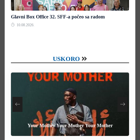
Glavni Box Office 32. SFF-a počeo sa radom
10.08.2026.
USKORO
Your Mother Your Mother Your Mother
Heart of the Beast
The Weight
Behemoth