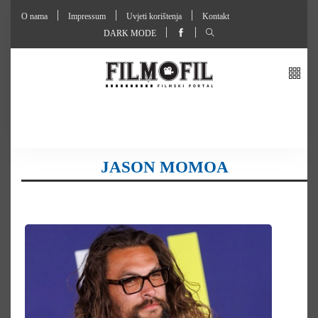
O nama
Impressum
Uvjeti korištenja
Kontakt
DARK MODE
JASON MOMOA