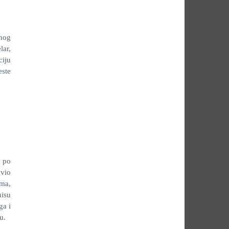
nog
lar,
iju
este
i po
avio
ma,
nisu
ga i
u.