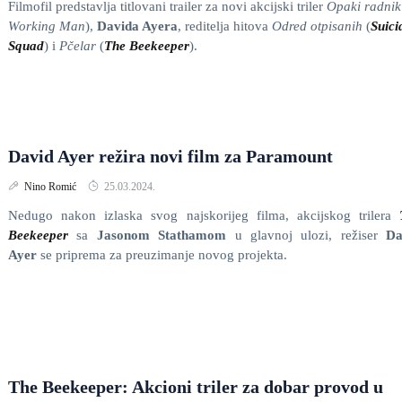
Filmofil predstavlja titlovani trailer za novi akcijski triler
Opaki radnik
Working Man
),
Davida Ayera
, reditelja hitova
Odred otpisanih
(
Suici
Squad
) i
Pčelar
(
The Beekeeper
).
David Ayer režira novi film za Paramount
Nino Romić
25.03.2024.
Nedugo nakon izlaska svog najskorijeg filma, akcijskog trilera
Beekeeper
sa
Jasonom Stathamom
u glavnoj ulozi, režiser
Da
Ayer
se priprema za preuzimanje novog projekta.
The Beekeeper: Akcioni triler za dobar provod u