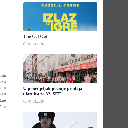
The Get Out
07.08.2026.
ida
jeva
amom
U ponedjeljak počinje prodaja
ulaznica za 32. SFF
vati
daje
07.08.2026.
ačnu