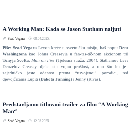
A Working Man: Kada se Jason Statham naljuti
Sead Vegara
08.04.2025.
Piše: Sead Vegara
Levon kreće u osvetničku misiju, baš poput
Denz
Washingtona
kao Johna Creaseyja u fan-tas-tič-nom akcionom tri
Tonyja Scotta
,
Man on Fire
(Tjelesna straža, 2004). Stathamov Lev
Denzelov Creasey djele istu vojnu prošlost, a ono što im je 
zajedničko jeste odanost prema “usvojenoj“ porodici, re
djevojčicama Lupiti (
Dakota Fanning
) i Jenny (Rivas).
Predstavljamo titlovani trailer za film “A Working
Man“
Sead Vegara
12.03.2025.