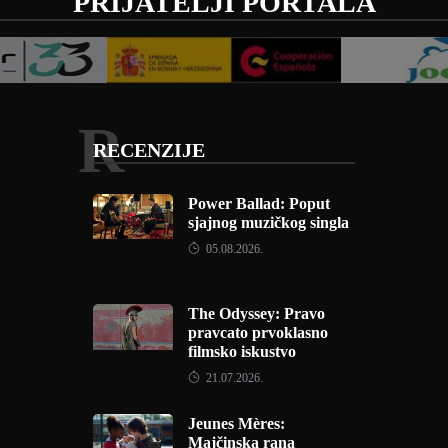
PRIJATELJI PORTALA
R
RECENZIJE
Power Ballad: Poput
sjajnog muzičkog singla
05.08.2026.
The Odyssey: Pravo
pravcato prvoklasno
filmsko iskustvo
21.07.2026.
Jeunes Mères:
Majčinska rana