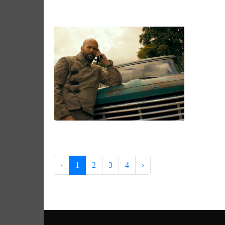
‹
1
2
3
4
›