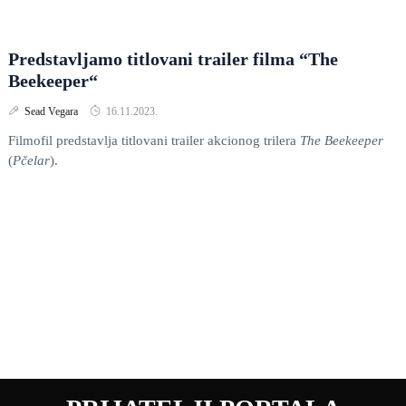
Predstavljamo titlovani trailer filma “The
Beekeeper“
Sead Vegara
16.11.2023.
Filmofil predstavlja titlovani trailer akcionog trilera
The Beekeeper
(
Pčelar
).