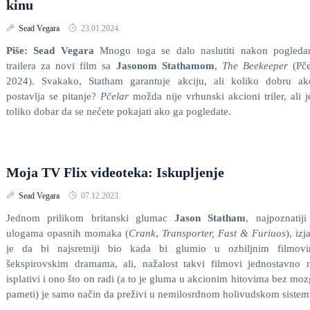
kinu
Sead Vegara
23.01.2024.
Piše: Sead Vegara
Mnogo toga se dalo naslutiti nakon pogleda
trailera za novi film sa
Jasonom Stathamom
,
The Beekeeper
(Pče
2024). Svakako, Statham garantuje akciju, ali koliko dobru akc
postavlja se pitanje?
Pčelar
možda nije vrhunski akcioni triler, ali j
toliko dobar da se nećete pokajati ako ga pogledate.
Moja TV Flix videoteka: Iskupljenje
Sead Vegara
07.12.2023.
Jednom prilikom britanski glumac
Jason Statham
, najpoznatij
ulogama opasnih momaka (
Crank
,
Transporter, Fast & Furiuos
), izj
je da bi najsretniji bio kada bi glumio u ozbiljnim filmovi
šekspirovskim dramama, ali, nažalost takvi filmovi jednostavno 
isplativi i ono što on radi (a to je gluma u akcionim hitovima bez moz
pameti) je samo način da preživi u nemilosrdnom holivudskom sistem