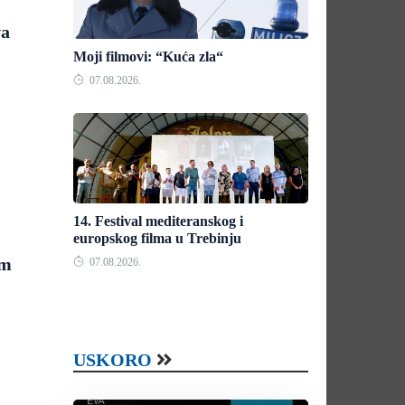
va
Moji filmovi: “Kuća zla“
07.08.2026.
14. Festival mediteranskog i
europskog filma u Trebinju
om
07.08.2026.
USKORO