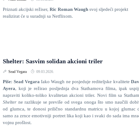
Priznati akcijski režiser,
Ric Roman Waugh
svoj sljedeći projekt
realizirat će u suradnji sa Netflixom.
Shelter: Sasvim solidan akcioni triler
Sead Vegara
09.03.2026.
Piše: Sead Vegara
Iako Waugh ne posjeduje rediteljske kvalitete
Dav
Ayera
, koji je režirao posljednja dva Stathamova filma, ipak uspi
napraviti koliko-toliko kvalitetan akcioni triler. Novi film sa Stath
Shelter
ne razlikuje se previše od svega onoga što smo naučili dobi
od glumca, te donosi prilično standardnu matricu u kojoj glumac 
samo za zrnce emotivniji portret lika koji kao i svaki do sada ima mr
vojnu prošlost.