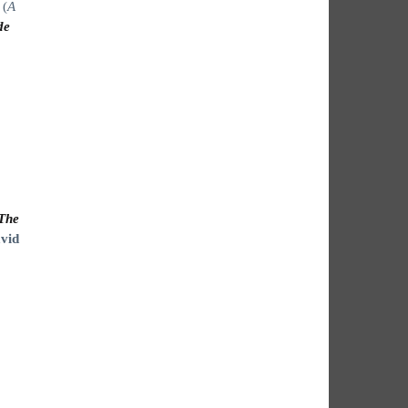
(
A
de
The
vid