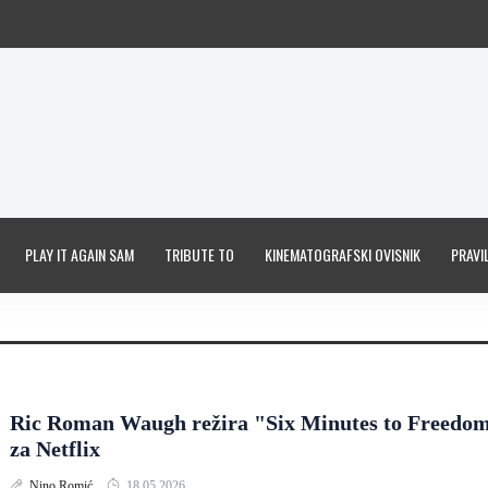
PLAY IT AGAIN SAM
TRIBUTE TO
KINEMATOGRAFSKI OVISNIK
PRAVIL
Ric Roman Waugh režira "Six Minutes to Freedo
za Netflix
Nino Romić
18.05.2026.