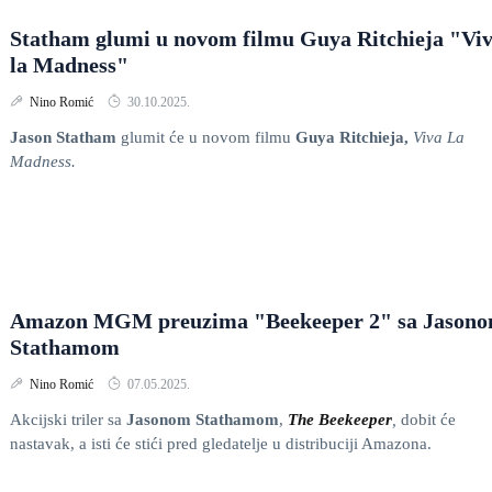
Statham glumi u novom filmu Guya Ritchieja "Vi
la Madness"
Nino Romić
30.10.2025.
Jason Statham
glumit će u novom filmu
Guya Ritchieja,
Viva La
Madness.
Amazon MGM preuzima "Beekeeper 2" sa Jason
Stathamom
Nino Romić
07.05.2025.
Akcijski triler sa
Jasonom Stathamom
,
The
Beekeeper
,
dobit će
nastavak, a isti će stići pred gledatelje u distribuciji Amazona.