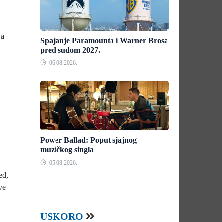
ja
Spajanje Paramounta i Warner Brosa
pred sudom 2027.
06.08.2026.
Power Ballad: Poput sjajnog
muzičkog singla
05.08.2026.
ed,
ve
USKORO