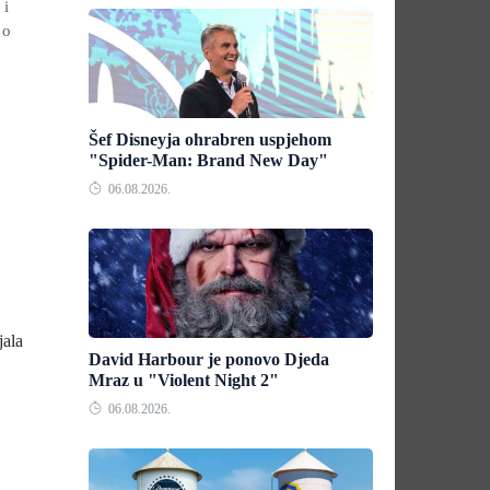
 i
 o
Šef Disneyja ohrabren uspjehom
"Spider-Man: Brand New Day"
06.08.2026.
jala
David Harbour je ponovo Djeda
Mraz u "Violent Night 2"
06.08.2026.