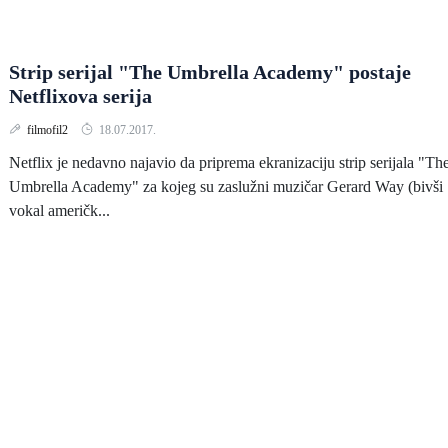
Strip serijal "The Umbrella Academy" postaje
Netflixova serija
filmofil2
18.07.2017.
Netflix je nedavno najavio da priprema ekranizaciju strip serijala "Th
Umbrella Academy" za kojeg su zaslužni muzičar Gerard Way (bivši
vokal američk...