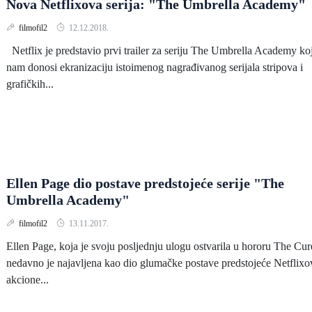
Nova Netflixova serija: "The Umbrella Academy"
filmofil2
12.12.2018.
Netflix je predstavio prvi trailer za seriju The Umbrella Academy ko
nam donosi ekranizaciju istoimenog nagrađivanog serijala stripova i
grafičkih...
Ellen Page dio postave predstojeće serije "The
Umbrella Academy"
filmofil2
13.11.2017.
Ellen Page, koja je svoju posljednju ulogu ostvarila u hororu The Cur
nedavno je najavljena kao dio glumačke postave predstojeće Netflixo
akcione...