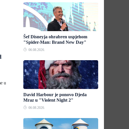
Šef Disneyja ohrabren uspjehom
"Spider-Man: Brand New Day"
06.08.2026.
d
me u
David Harbour je ponovo Djeda
Mraz u "Violent Night 2"
06.08.2026.