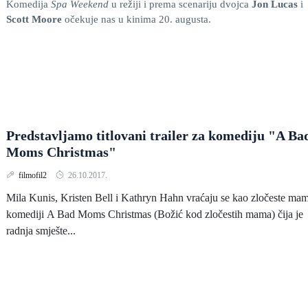
Komedija
Spa Weekend
u režiji
i prema scenariju dvojca
Jon Lucas
i
Scott Moore
očekuje nas u kinima 20. augusta.
Predstavljamo titlovani trailer za komediju "A Ba
Moms Christmas"
filmofil2
26.10.2017.
Mila Kunis, Kristen Bell i Kathryn Hahn vraćaju se kao zločeste ma
komediji A Bad Moms Christmas (Božić kod zločestih mama) čija je
radnja smješte...