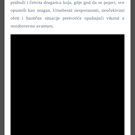
pridruži i četvrta drugarica koja, gdje god da se pojavi, sve
opustoši kao uragan. Urnebesni nesporazumi, neočekivani
obrti i haotične situacije pretvoriće opuštajući vikend u
nezaboravnu avanturu.