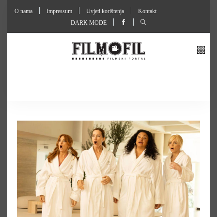
O nama
Impressum
Uvjeti korištenja
Kontakt
DARK MODE