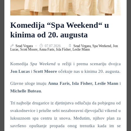
Komedija “Spa Weekend“ u
kinima od 20. augusta
Sead Vegara
07.07.2026.
Sead Vegara,
Spa Weekend,
Jon
Lucas,
Scott Moore,
Anna Faris,
Isla Fisher,
Leslie Mann
Komedija
Spa Weekend
u režiji
i prema scenariju dvojca
Jon Lucas
i
Scott Moore
očekuje nas u kinima 20. augusta.
Glavne uloge imaju
Anna Faris, Isla Fisher, Leslie Mann
i
Michelle Buteau
.
Tri najbolje drugarice iz djetinjstva odlučuju da pobjegnu od
svakodnevice i priušte sebi nezaboravni djevojački vikend u
luksuznom spa centru iz snova. Međutim, njihov plan za
savršeno opuštanje propada onog trenutka kada im se