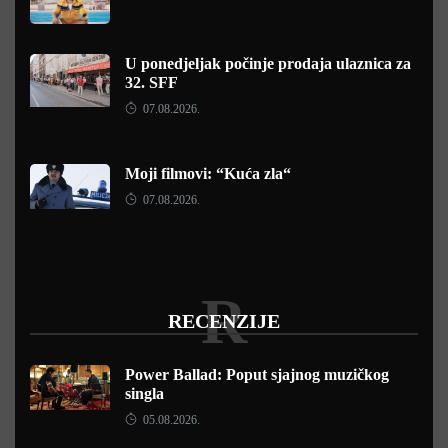
U ponedjeljak počinje prodaja ulaznica za
32. SFF
07.08.2026.
Moji filmovi: “Kuća zla“
07.08.2026.
R
RECENZIJE
Power Ballad: Poput sjajnog muzičkog
singla
05.08.2026.