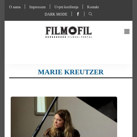
O nama
Impressum
Uvjeti korištenja
Kontakt
DARK MODE
MARIE KREUTZER