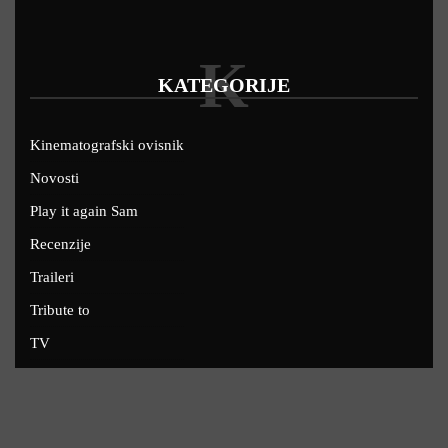
K
KATEGORIJE
Kinematografski ovisnik
Novosti
Play it again Sam
Recenzije
Traileri
Tribute to
TV
U kinima
Uskoro