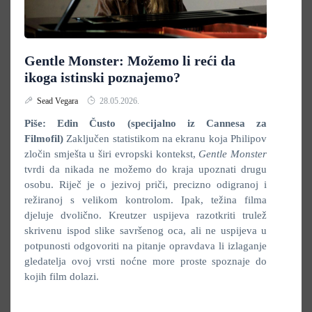
Gentle Monster: Možemo li reći da
ikoga istinski poznajemo?
Sead Vegara
28.05.2026.
Piše: Edin Čusto (specijalno iz Cannesa za
Filmofil)
Zaključen statistikom na ekranu koja Philipov
zločin smješta u širi evropski kontekst,
Gentle Monster
tvrdi da nikada ne možemo do kraja upoznati drugu
osobu. Riječ je o jezivoj priči, precizno odigranoj i
režiranoj s velikom kontrolom. Ipak, težina filma
djeluje dvolično. Kreutzer uspijeva razotkriti trulež
skrivenu ispod slike savršenog oca, ali ne uspijeva u
potpunosti odgovoriti na pitanje opravdava li izlaganje
gledatelja ovoj vrsti noćne more proste spoznaje do
kojih film dolazi.